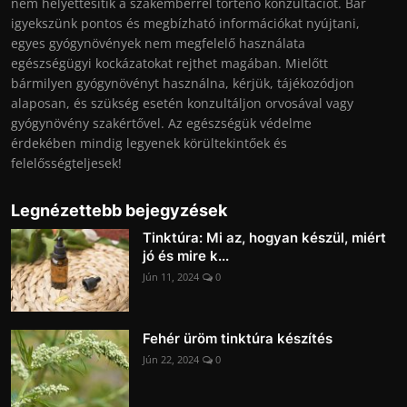
nem helyettesítik a szakemberrel történő konzultációt. Bár
igyekszünk pontos és megbízható információkat nyújtani,
egyes gyógynövények nem megfelelő használata
egészségügyi kockázatokat rejthet magában. Mielőtt
bármilyen gyógynövényt használna, kérjük, tájékozódjon
alaposan, és szükség esetén konzultáljon orvosával vagy
gyógynövény szakértővel. Az egészségük védelme
érdekében mindig legyenek körültekintőek és
felelősségteljesek!
Legnézettebb bejegyzések
Tinktúra: Mi az, hogyan készül, miért
jó és mire k...
Jún 11, 2024
0
Fehér üröm tinktúra készítés
Jún 22, 2024
0