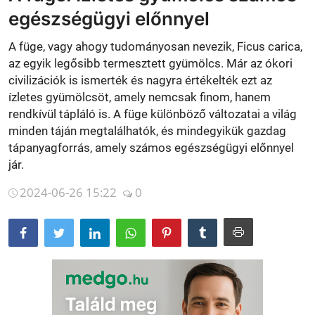
egészségügyi előnnyel
Betegségek
A füge, vagy ahogy tudományosan nevezik, Ficus carica,
Gyógynövénybolt kereső
az egyik legősibb termesztett gyümölcs. Már az ókori
civilizációk is ismerték és nagyra értékelték ezt az
ízletes gyümölcsöt, amely nemcsak finom, hanem
rendkívül tápláló is. A füge különböző változatai a világ
minden táján megtalálhatók, és mindegyikük gazdag
tápanyagforrás, amely számos egészségügyi előnnyel
jár.
2024-06-26 15:22
0