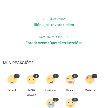
ELŐZŐ CIKK
Illóolajok rovarok ellen
KÖVETKEZŐ CIKK
Fáradt szem tünetei és kezelése
MI A REAKCIÓD?
0
0
0
0
0
Nem
Tetszik
Imádom
Vicces
Dühítő
tetszik
0
0