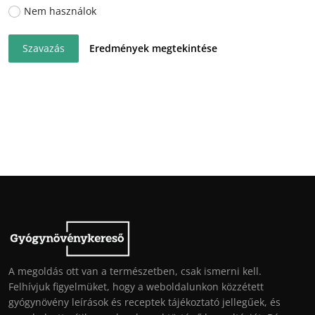
Nem használok
Szavazás
Eredmények megtekintése
A megoldás ott van a természetben, csak ismerni kell.
Felhívjuk figyelmüket, hogy a weboldalunkon közzétett
gyógynövény leírások és receptek tájékoztató jellegűek, és