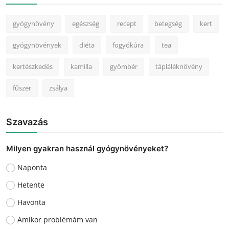
gyógynövény
egészség
recept
betegség
kert
gyógynövények
diéta
fogyókúra
tea
kertészkedés
kamilla
gyömbér
tápláléknövény
fűszer
zsálya
Szavazás
Milyen gyakran használ gyógynövényeket?
Naponta
Hetente
Havonta
Amikor problémám van