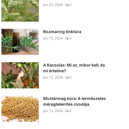
Jún 22, 2024
0
Rozmaring tinktúra
Jún 15, 2024
0
A Kacsolás: Mi az, mikor kell, és
mi értelme?
Jún 15, 2024
0
Mustármag kúra: A természetes
méregtelenítés csodája
Jún 13, 2024
0