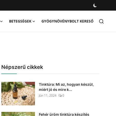
BETEGSÉGEK
GYÓGYNÖVÉNYBOLT KERESŐ
Népszerű cikkek
Tinktúra: Mi az, hogyan készül,
miért jó és mire k...
Jún 11, 2024
0
Fehér üröm tinktúra készítés