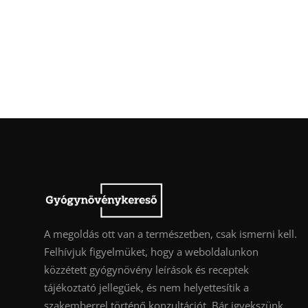
A megoldás ott van a természetben, csak ismerni kell.
Felhívjuk figyelmüket, hogy a weboldalunkon
közzétett gyógynövény leírások és receptek
tájékoztató jellegűek, és nem helyettesítik a
szakemberrel történő konzultációt. Bár igyekszünk