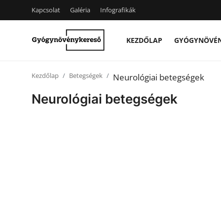
Kapcsolat
Galéria
Infografikák
KEZDŐLAP
GYÓGYNÖVÉ
Kezdőlap
Kezdőlap
Betegségek
Neurológiai betegségek
Kapcsolat
Neurológiai betegségek
Gyógynövények
Egészség
Kert
Receptek
Fogyókúra
Galéria