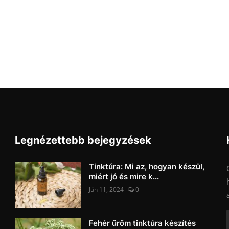
Legnézettebb bejegyzések
Tinktúra: Mi az, hogyan készül,
miért jó és mire k...
Jún 11, 2024
0
Fehér üröm tinktúra készítés