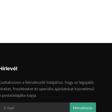
Hírlevél
Csatlakozzon a feliratkozók listájához, hogy az legújabb
híreket, frissítéseket és speciális ajánlatokat közvetlenül
a postaládájába kapja.
Feliratkozás