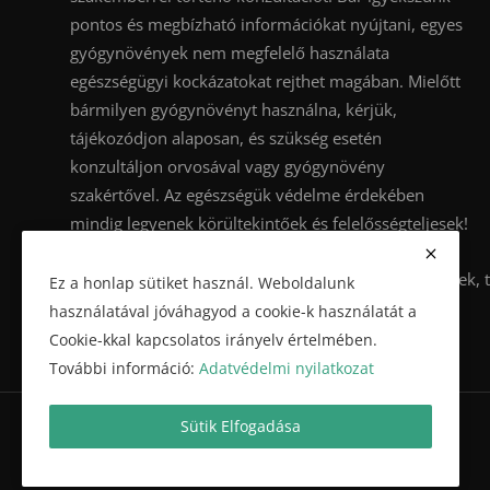
pontos és megbízható információkat nyújtani, egyes
gyógynövények nem megfelelő használata
egészségügyi kockázatokat rejthet magában. Mielőtt
bármilyen gyógynövényt használna, kérjük,
tájékozódjon alaposan, és szükség esetén
konzultáljon orvosával vagy gyógynövény
szakértővel. Az egészségük védelme érdekében
mindig legyenek körültekintőek és felelősségteljesek!
gyógynövény, gyógynövények, te
Ez a honlap sütiket használ. Weboldalunk
használatával jóváhagyod a cookie-k használatát a
Cookie-kkal kapcsolatos irányelv értelmében.
További információ:
Adatvédelmi nyilatkozat
Sütik Elfogadása
Copyright © 2024 Gyógynövénykereső.hu