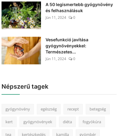
A 50 legismertebb gyógynövény
és felhasználásuk
Jún 11, 2024
0
Vesefunkció javítása
gyógynövényekkel:
Természetes...
Jún 11, 2024
0
Népszerű tagek
gyógynövény
egészség
recept
betegség
kert
gyógynövények
diéta
fogyókúra
tea
kertészkedés
kamilla
gyömbér