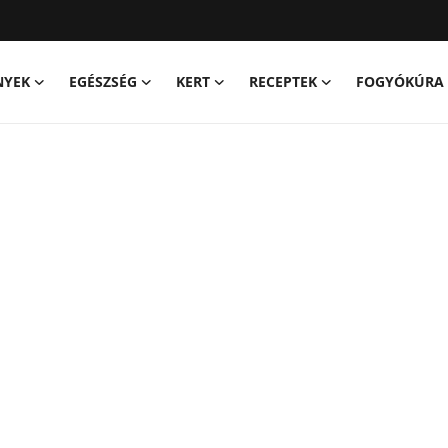
NYEK
EGÉSZSÉG
KERT
RECEPTEK
FOGYÓKÚRA