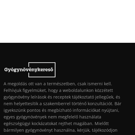
A megoldás ott van a természetben, csak ismerni kell.
Felhívjuk figyelmüket, hogy a weboldalunkon közzétett
gyógynövény leírások és receptek tájékoztató jellegűek, és
nem helyettesítik a szakemberrel történő konzultációt. Bár
igyekszünk pontos és megbízható információkat nyújtani,
egyes gyógynövények nem megfelelő használata
egészségügyi kockázatokat rejthet magában. Mielőtt
bármilyen gyógynövényt használna, kérjük, tájékozódjon