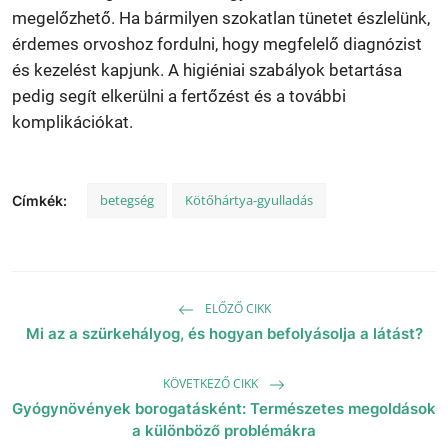
megelőzhető. Ha bármilyen szokatlan tünetet észlelünk,
érdemes orvoshoz fordulni, hogy megfelelő diagnózist
és kezelést kapjunk. A higiéniai szabályok betartása
pedig segít elkerülni a fertőzést és a további
komplikációkat.
betegség
Kötőhártya-gyulladás
Címkék:
ELŐZŐ CIKK
Mi az a szürkehályog, és hogyan befolyásolja a látást?
KÖVETKEZŐ CIKK
Gyógynövények borogatásként: Természetes megoldások
a különböző problémákra