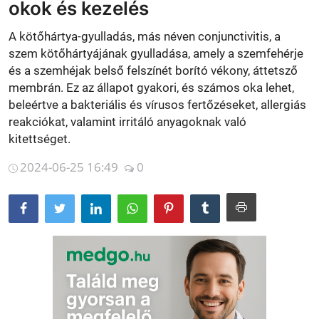
okok és kezelés
Betegségek
A kötőhártya-gyulladás, más néven conjunctivitis, a
szem kötőhártyájának gyulladása, amely a szemfehérje
Gyógynövénybolt kereső
és a szemhéjak belső felszínét borító vékony, áttetsző
membrán. Ez az állapot gyakori, és számos oka lehet,
beleértve a bakteriális és vírusos fertőzéseket, allergiás
reakciókat, valamint irritáló anyagoknak való
kitettséget.
2024-06-25 16:49
0