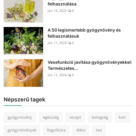
felhasználása
Jún 14, 2024
0
A 50 legismertebb gyógynövény és
felhasználásuk
Jún 11, 2024
0
Vesefunkció javítása gyógynövényekkel:
Természetes...
Jún 11, 2024
0
Népszerű tagek
gyógynövény
egészség
recept
betegség
kert
gyógynövények
fogyókúra
diéta
tea