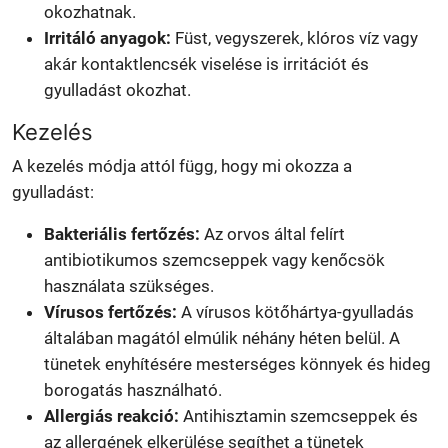
okozhatnak.
Irritáló anyagok:
Füst, vegyszerek, klóros víz vagy
akár kontaktlencsék viselése is irritációt és
gyulladást okozhat.
Kezelés
A kezelés módja attól függ, hogy mi okozza a
gyulladást:
Bakteriális fertőzés:
Az orvos által felírt
antibiotikumos szemcseppek vagy kenőcsök
használata szükséges.
Vírusos fertőzés:
A vírusos kötőhártya-gyulladás
általában magától elmúlik néhány héten belül. A
tünetek enyhítésére mesterséges könnyek és hideg
borogatás használható.
Allergiás reakció:
Antihisztamin szemcseppek és
az allergének elkerülése segíthet a tünetek