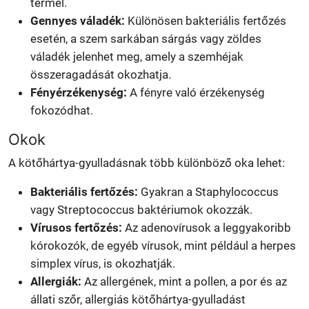
termel.
Gennyes váladék:
Különösen bakteriális fertőzés
esetén, a szem sarkában sárgás vagy zöldes
váladék jelenhet meg, amely a szemhéjak
összeragadását okozhatja.
Fényérzékenység:
A fényre való érzékenység
fokozódhat.
Okok
A kötőhártya-gyulladásnak több különböző oka lehet:
Bakteriális fertőzés:
Gyakran a Staphylococcus
vagy Streptococcus baktériumok okozzák.
Vírusos fertőzés:
Az adenovírusok a leggyakoribb
kórokozók, de egyéb vírusok, mint például a herpes
simplex vírus, is okozhatják.
Allergiák:
Az allergének, mint a pollen, a por és az
állati szőr, allergiás kötőhártya-gyulladást