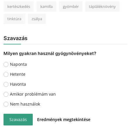
kertészkedés
kamilla
gyömbér
tápláléknövény
tinktúra
zsálya
Szavazás
Milyen gyakran használ gyógynövényeket?
Naponta
Hetente
Havonta
Amikor problémám van
Nem használok
Szavazás
Eredmények megtekintése