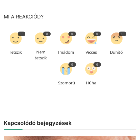
MI A REAKCIÓD?
0
0
0
0
0
Nem
Tetszik
Imádom
Vicces
Dühítő
tetszik
0
0
Szomorú
Hűha
Kapcsolódó bejegyzések