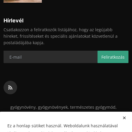
Hírlevél
Csatlakozzon a feliratkozók listájához, hogy az legújabb
híreket, frissítéseket és speciális ajánlatokat közvetlenül a
postaládájába kapja.
Feliratkozás
gyógynövény, gyógynövények, természetes gyógymód,
egészség, kert, kertészkedés, fogyókúra, betegségek,
gyógytea, tinktúra
Ez a honlap sütiket használ. Weboldalunk használatával