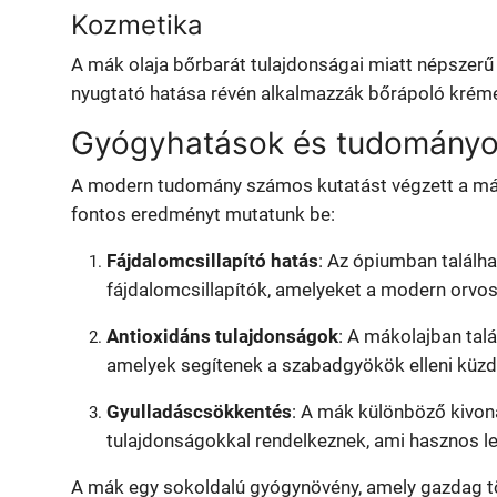
Kozmetika
A mák olaja bőrbarát tulajdonságai miatt népszerű
nyugtató hatása révén alkalmazzák bőrápoló krém
Gyógyhatások és tudományo
A modern tudomány számos kutatást végzett a mák
fontos eredményt mutatunk be:
Fájdalomcsillapító hatás
: Az ópiumban találha
fájdalomcsillapítók, amelyeket a modern orvo
Antioxidáns tulajdonságok
: A mákolajban talá
amelyek segítenek a szabadgyökök elleni küzd
Gyulladáscsökkentés
: A mák különböző kivon
tulajdonságokkal rendelkeznek, ami hasznos l
A mák egy sokoldalú gyógynövény, amely gazdag t