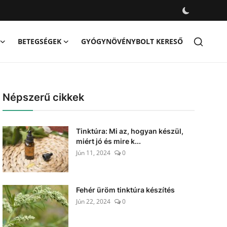
BETEGSÉGEK
GYÓGYNÖVÉNYBOLT KERESŐ
Népszerű cikkek
Tinktúra: Mi az, hogyan készül,
miért jó és mire k...
Jún 11, 2024
0
Fehér üröm tinktúra készítés
Jún 22, 2024
0