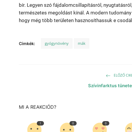
bír. Legyen szó fájdalomcsillapításról, nyugtatásró
természetes megoldást kínál. A modern tudomány t
hogy még több területen hasznosíthassuk e csodál
gyógynövény
mák
Címkék:
ELŐZŐ CIK
Szívinfarktus tünete
MI A REAKCIÓD?
1
0
0