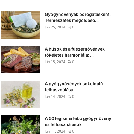
Gyógynövények borogatásként:
Természetes megoldáso...
Jún 25, 2024
0
A húsok és a fűszernövények
tökéletes harmóniája: ...
Jún 15, 2024
0
A gyógynövények sokoldalú
felhasználása
Jún 14, 2024
0
A 50 legismertebb gyógynövény
és felhasználásuk
Jún 11, 2024
0