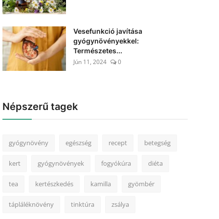
Vesefunkció javítása
gyógynövényekkel:
Természetes...
Jún 11, 2024
0
Népszerű tagek
gyógynövény
egészség
recept
betegség
kert
gyógynövények
fogyókúra
diéta
tea
kertészkedés
kamilla
gyömbér
tápláléknövény
tinktúra
zsálya