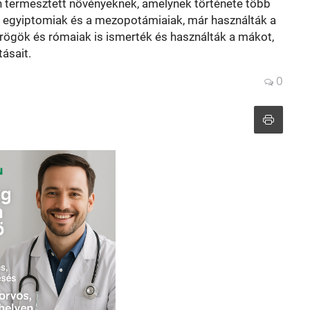
 termesztett növényeknek, amelynek története több
t az egyiptomiak és a mezopotámiaiak, már használták a
örögök és rómaiak is ismerték és használták a mákot,
ásait.
0