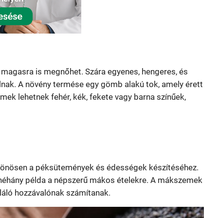
r magasra is megnőhet. Szára egyenes, hengeres, és
állnak. A növény termése egy gömb alakú tok, amely érett
ek lehetnek fehér, kék, fekete vagy barna színűek,
ülönösen a péksütemények és édességek készítéséhez.
 néhány példa a népszerű mákos ételekre. A mákszemek
pláló hozzávalónak számítanak.