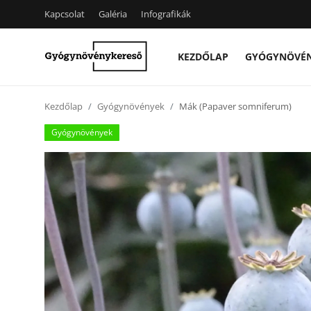
Kapcsolat
Galéria
Infografikák
KEZDŐLAP
GYÓGYNÖVÉ
Kezdőlap
Kezdőlap
Gyógynövények
Mák (Papaver somniferum)
Kapcsolat
Gyógynövények
Gyógynövények
Egészség
Kert
Receptek
Fogyókúra
Galéria