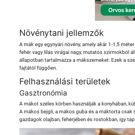
Növénytani jellemzők
A mák egy egynyári növény, amely akár 1-1,5 méte
fehér vagy lilás virágai nagy, mutatós szirmokból 
állapotban tartalmazza a mákszemeket. Ezek a szem
fajtától függően.
Felhasználási területek
Gasztronómia
A mákot széles körben használják a konyhában, k
A mákos bejgli, a mákos guba és a máktorta csak
gazdagok olajban, fehérjében és rostokban, így tá