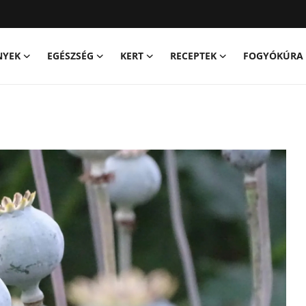
NYEK
EGÉSZSÉG
KERT
RECEPTEK
FOGYÓKÚRA