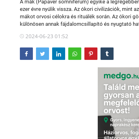
A mák (Papaver somniferum) egyike a legrégebben
ezer évre nyúlik vissza. Az ókori civilizációk, min
mákot orvosi célokra és rituálék során. Az ókori g
különösen annak fájdalomcsillapító és nyugtató hat
2024-06-23 01:52