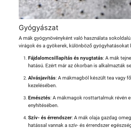
Gyógyászat
A mák gyógynövényként való használata sokoldalú.
virágok és a gyökerek, különböző gyógyhatásokat 
Fájdalomcsillapítás és nyugtatás
: A mák tejn
hatású. Ezért már az ókorban is alkalmazták s
Alvásjavítás
: A mákmagból készült tea vagy fő
kezelésében.
Emésztés
: A mákmagok rosttartalmuk révén el
enyhítésében.
Szív- és érrendszer
: A mák olaja gazdag omeg
hatással vannak a szív- és érrendszer egészsé