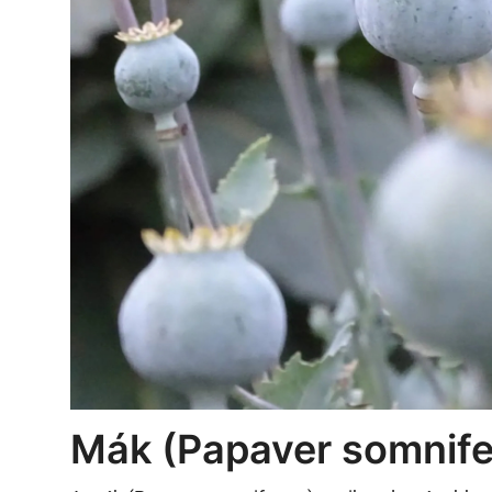
Betegségek
Gyógynövénybolt kereső
Mák (Papaver somnif