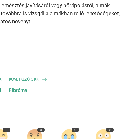
l, emésztés javításáról vagy bőrápolásról, a mák
ovábbra is vizsgálja a mákban rejlő lehetőségeket,
atos növényt.
K
KÖVETKEZŐ CIKK
i
Fibróma
0
0
0
0