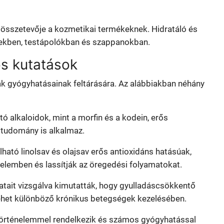
 összetevője a kozmetikai termékeknek. Hidratáló és
ekben, testápolókban és szappanokban.
s kutatások
 gyógyhatásainak feltárására. Az alábbiakban néhány
tó alkaloidok, mint a morfin és a kodein, erős
studomány is alkalmaz.
lható linolsav és olajsav erős antioxidáns hatásúak,
elemben és lassítják az öregedési folyamatokat.
atait vizsgálva kimutatták, hogy gyulladáscsökkentő
ehet különböző krónikus betegségek kezelésében.
örténelemmel rendelkezik és számos gyógyhatással