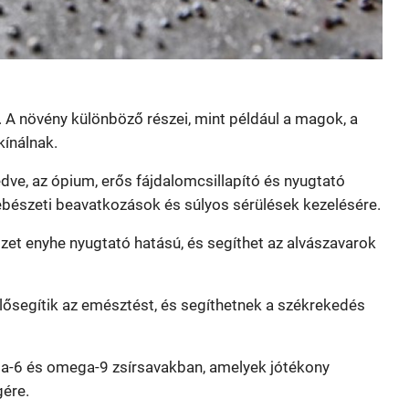
 A növény különböző részei, mint például a magok, a
kínálnak.
edve, az ópium, erős fájdalomcsillapító és nyugtató
ebészeti beavatkozások és súlyos sérülések kezelésére.
zet enyhe nyugtató hatású, és segíthet az alvászavarok
ősegítik az emésztést, és segíthetnek a székrekedés
a-6 és omega-9 zsírsavakban, amelyek jótékony
gére.