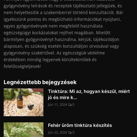
gyógynövény leírások és receptek tájékoztató jellegűek, és
nem helyettesítik a szakemberrel történő konzultációt. Bár
igyekszünk pontos és megbízható információkat nyújtani,
egyes gyógynövények nem megfelelő használata
egészségügyi kockázatokat rejthet magában. Mielőtt
bármilyen gyógynövényt használna, kérjük, tájékozódjon
alaposan, és szükség esetén konzultáljon orvosával vagy
gyógynövény szakértővel. Az egészségük védelme
érdekében mindig legyenek körültekintőek és
felelősségteljesek!
Legnézettebb bejegyzések
Tinktúra: Mi az, hogyan készül, miért
jó és mire k...
Jún 11, 2024
0
Fehér üröm tinktúra készítés
Jún 22, 2024
0