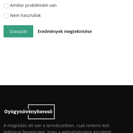
Amikor problémám van
Nem használok
Szavazás
Eredmények megtekintése
A megoldás ott van a természetben, csak ismerni kell.
Felhívjuk figyelmüket, hogy a weboldalunkon közzétett