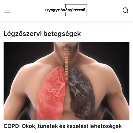
Légzőszervi betegségek
Kezdőlap
Kapcsolat
Gyógynövények
Egészség
Kert
Receptek
Fogyókúra
COPD: Okok, tünetek és kezelési lehetőségek
Galéria