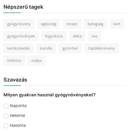
Népszerű tagek
gyógynövény
egészség
recept
betegség
kert
gyógynövények
fogyókúra
diéta
tea
kertészkedés
kamilla
gyömbér
tápláléknövény
tinktúra
zsálya
Szavazás
Milyen gyakran használ gyógynövényeket?
Naponta
Hetente
Havonta