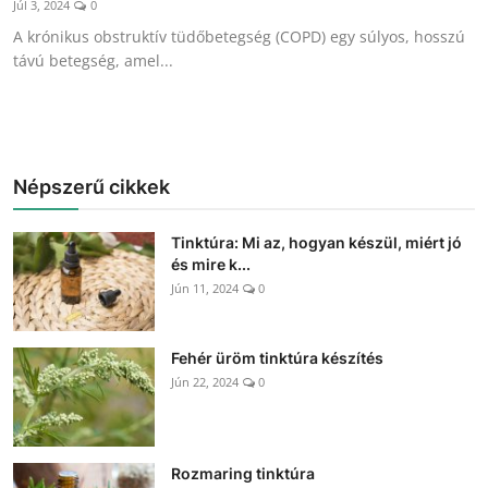
Júl 3, 2024
0
Betegségek
A krónikus obstruktív tüdőbetegség (COPD) egy súlyos, hosszú
távú betegség, amel...
Gyógynövénybolt kereső
Népszerű cikkek
Tinktúra: Mi az, hogyan készül, miért jó
és mire k...
Jún 11, 2024
0
Fehér üröm tinktúra készítés
Jún 22, 2024
0
Rozmaring tinktúra