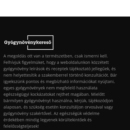
A megoldás ott van a természetben, csak ismerni kell.
Felhívjuk figyelmüket, hogy a weboldalunkon közzétett
gyógynövény leírások és receptek tájékoztató jellegűek, és
nem helyettesítik a szakemberrel történő konzultációt. Bár
igyekszünk pontos és megbízható információkat nyújtani,
egyes gyógynövények nem megfelelő használata
egészségügyi kockázatokat rejthet magában. Mielőtt
bármilyen gyógynövényt használna, kérjük, tájékozódjon
alaposan, és szükség esetén konzultáljon orvosával vagy
gyógynövény szakértővel. Az egészségük védelme
érdekében mindig legyenek körültekintőek és
felelősségteljesek!