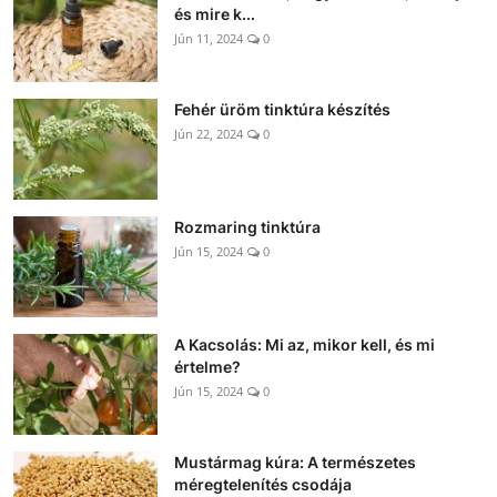
és mire k...
Jún 11, 2024
0
Fehér üröm tinktúra készítés
Jún 22, 2024
0
Rozmaring tinktúra
Jún 15, 2024
0
A Kacsolás: Mi az, mikor kell, és mi
értelme?
Jún 15, 2024
0
Mustármag kúra: A természetes
méregtelenítés csodája