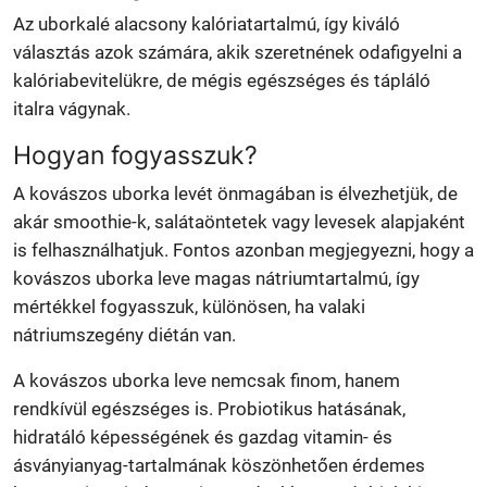
Az uborkalé alacsony kalóriatartalmú, így kiváló
választás azok számára, akik szeretnének odafigyelni a
kalóriabevitelükre, de mégis egészséges és tápláló
italra vágynak.
Hogyan fogyasszuk?
A kovászos uborka levét önmagában is élvezhetjük, de
akár smoothie-k, salátaöntetek vagy levesek alapjaként
is felhasználhatjuk. Fontos azonban megjegyezni, hogy a
kovászos uborka leve magas nátriumtartalmú, így
mértékkel fogyasszuk, különösen, ha valaki
nátriumszegény diétán van.
A kovászos uborka leve nemcsak finom, hanem
rendkívül egészséges is. Probiotikus hatásának,
hidratáló képességének és gazdag vitamin- és
ásványianyag-tartalmának köszönhetően érdemes