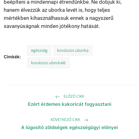
beépíteni a mindennapi étrendünkbe. Ne dobjuk ki,
hanem élvezzük az uborka levét is, hogy teljes
mértékben kihasználhassuk ennek a nagyszerű
savanyúságnak minden jótékony hatását.
egészség
kovászos uborka
Címkék:
kovászos uborkalé
ELŐZŐ CIKK
Ezért érdemes kukoricát fogyasztani
KÖVETKEZŐ CIKK
A lúgosító zöldségek egészségügyi előnyei