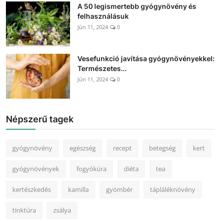
A 50 legismertebb gyógynövény és
felhasználásuk
Jún 11, 2024
0
Vesefunkció javítása gyógynövényekkel:
Természetes...
Jún 11, 2024
0
Népszerű tagek
gyógynövény
egészség
recept
betegség
kert
gyógynövények
fogyókúra
diéta
tea
kertészkedés
kamilla
gyömbér
tápláléknövény
tinktúra
zsálya