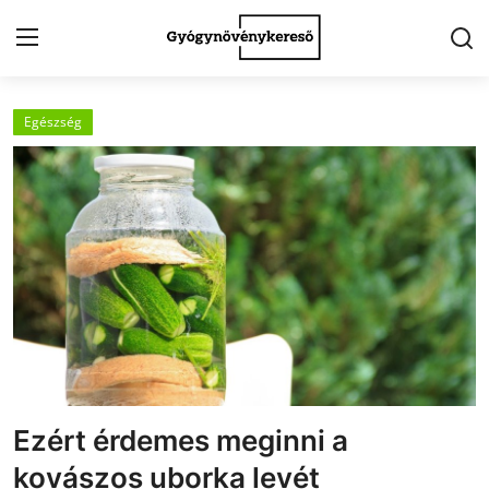
Egészség
Kezdőlap
Kapcsolat
Gyógynövények
Egészség
Kert
Receptek
Fogyókúra
Ezért érdemes meginni a
kovászos uborka levét
Galéria