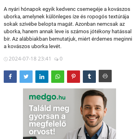
A nyári hónapok egyik kedvenc csemegéje a kovászos
Betegségek
uborka, amelynek különleges íze és ropogós textúrája
Gyógynövénybolt kereső
sokak szívébe belopta magát. Azonban nemcsak az
uborka, hanem annak leve is számos jótékony hatással
bír. Az alábbiakban bemutatjuk, miért érdemes meginni
a kovászos uborka levét.
2024-07-18 23:41
0