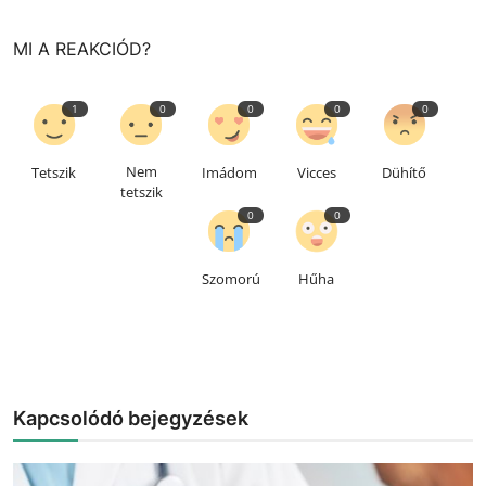
MI A REAKCIÓD?
1
0
0
0
0
Nem
Tetszik
Imádom
Vicces
Dühítő
tetszik
0
0
Szomorú
Hűha
Kapcsolódó bejegyzések