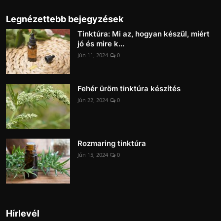
Legnézettebb bejegyzések
Tinktúra: Mi az, hogyan készül, miért
jó és mire k...
Jún 11, 2024
0
Fehér üröm tinktúra készítés
Jún 22, 2024
0
Rozmaring tinktúra
Jún 15, 2024
0
Hírlevél