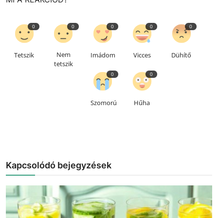
0
0
0
0
0
Nem
Tetszik
Imádom
Vicces
Dühítő
tetszik
0
0
Szomorú
Hűha
Kapcsolódó bejegyzések