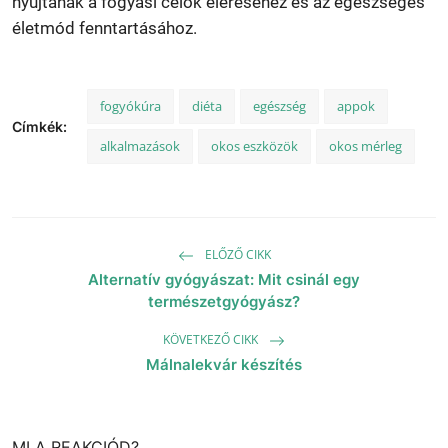
nyújtanak a fogyási célok eléréséhez és az egészséges
életmód fenntartásához.
fogyókúra
diéta
egészség
appok
Címkék:
alkalmazások
okos eszközök
okos mérleg
ELŐZŐ CIKK
Alternatív gyógyászat: Mit csinál egy
természetgyógyász?
KÖVETKEZŐ CIKK
Málnalekvár készítés
MI A REAKCIÓD?