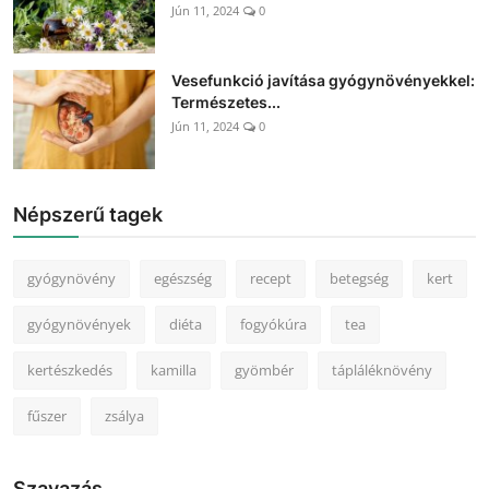
Jún 11, 2024
0
Vesefunkció javítása gyógynövényekkel:
Természetes...
Jún 11, 2024
0
Népszerű tagek
gyógynövény
egészség
recept
betegség
kert
gyógynövények
diéta
fogyókúra
tea
kertészkedés
kamilla
gyömbér
tápláléknövény
fűszer
zsálya
Szavazás