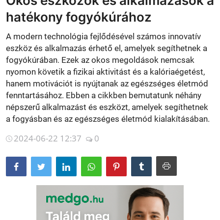
Okos eszközök és alkalmazások a
hatékony fogyókúrához
Betegségek
A modern technológia fejlődésével számos innovatív
Gyógynövénybolt kereső
eszköz és alkalmazás érhető el, amelyek segíthetnek a
fogyókúrában. Ezek az okos megoldások nemcsak
nyomon követik a fizikai aktivitást és a kalóriaégetést,
hanem motivációt is nyújtanak az egészséges életmód
fenntartásához. Ebben a cikkben bemutatunk néhány
népszerű alkalmazást és eszközt, amelyek segíthetnek
a fogyásban és az egészséges életmód kialakításában.
2024-06-22 12:37
0