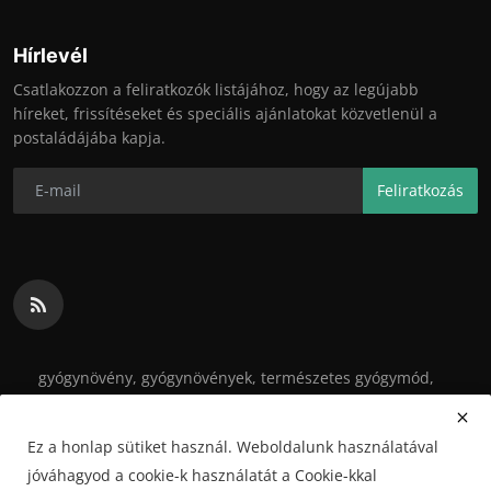
Hírlevél
Csatlakozzon a feliratkozók listájához, hogy az legújabb
híreket, frissítéseket és speciális ajánlatokat közvetlenül a
postaládájába kapja.
Feliratkozás
gyógynövény, gyógynövények, természetes gyógymód,
egészség, kert, kertészkedés, fogyókúra, betegségek,
gyógytea, tinktúra
Ez a honlap sütiket használ. Weboldalunk használatával
jóváhagyod a cookie-k használatát a Cookie-kkal