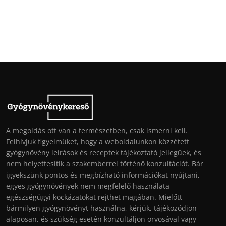
A megoldás ott van a természetben, csak ismerni kell.
Felhívjuk figyelmüket, hogy a weboldalunkon közzétett
gyógynövény leírások és receptek tájékoztató jellegűek, és
nem helyettesítik a szakemberrel történő konzultációt. Bár
igyekszünk pontos és megbízható információkat nyújtani,
egyes gyógynövények nem megfelelő használata
egészségügyi kockázatokat rejthet magában. Mielőtt
bármilyen gyógynövényt használna, kérjük, tájékozódjon
alaposan, és szükség esetén konzultáljon orvosával vagy