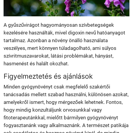
A gyűszűvirágot hagyományosan szívbetegségek
kezelésére használták, mivel digoxin nevű hatóanyagot
tartalmaz. Azonban a növény önálló használata
veszélyes, mert könnyen túladagolható, ami súlyos
szívritmuszavarokat, látási problémákat, hányást,
hasmenést és halált okozhat.
Figyelmeztetés és ajánlások
Minden gyógynövényt csak megfelelő szakértői
tanácsadás mellett szabad használni, különösen azokat,
amelyekről ismert, hogy mérgezőek lehetnek. Fontos,
hogy mindig konzultáljunk orvosunkkal vagy
fitoterapeutánkkal, mielőtt bármilyen gyógynövényt
fogyasztanánk vagy alkalmaznánk. A természet patikája
sok csodálatos és hasznos növényt kínál, de mindig