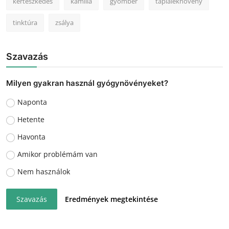
kertészkedés
kamilla
gyömbér
tápláléknövény
tinktúra
zsálya
Szavazás
Milyen gyakran használ gyógynövényeket?
Naponta
Hetente
Havonta
Amikor problémám van
Nem használok
Szavazás
Eredmények megtekintése