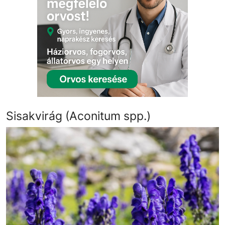
Sisakvirág (Aconitum spp.)