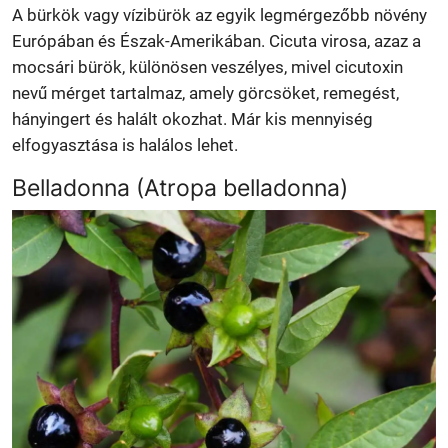
A bürkök vagy vízibürök az egyik legmérgezőbb növény
Európában és Észak-Amerikában. Cicuta virosa, azaz a
mocsári bürök, különösen veszélyes, mivel cicutoxin
nevű mérget tartalmaz, amely görcsöket, remegést,
hányingert és halált okozhat. Már kis mennyiség
elfogyasztása is halálos lehet.
Belladonna (Atropa belladonna)