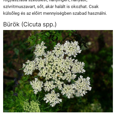
szívritmuszavart, sőt, akár halált is okozhat. Csak
külsőleg és az előírt mennyiségben szabad használni.
Bürök (Cicuta spp.)