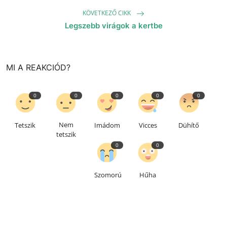
KÖVETKEZŐ CIKK
Legszebb virágok a kertbe
MI A REAKCIÓD?
0
0
0
0
0
Nem
Tetszik
Imádom
Vicces
Dühítő
tetszik
0
0
Szomorú
Hűha