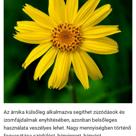
Az árnika külsőleg alkalmazva segíthet zúzódások és
izomfájdalmak enyhítésében, azonban belsőleges
használata veszélyes lehet. Nagy mennyiségben történő
fogyasztása szédülést, hányingert, hányást,