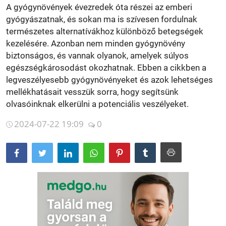
A gyógynövények évezredek óta részei az emberi
Betegségek
gyógyászatnak, és sokan ma is szívesen fordulnak
természetes alternatívákhoz különböző betegségek
Gyógynövénybolt kereső
kezelésére. Azonban nem minden gyógynövény
biztonságos, és vannak olyanok, amelyek súlyos
egészségkárosodást okozhatnak. Ebben a cikkben a
legveszélyesebb gyógynövényeket és azok lehetséges
mellékhatásait vesszük sorra, hogy segítsünk
olvasóinknak elkerülni a potenciális veszélyeket.
2024-07-22 19:09
0