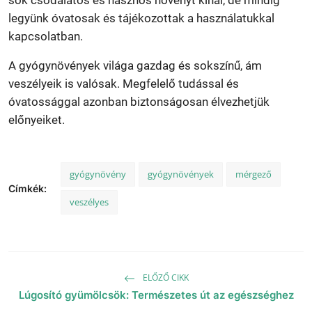
legyünk óvatosak és tájékozottak a használatukkal
kapcsolatban.
A gyógynövények világa gazdag és sokszínű, ám
veszélyeik is valósak. Megfelelő tudással és
óvatossággal azonban biztonságosan élvezhetjük
előnyeiket.
gyógynövény
gyógynövények
mérgező
Címkék:
veszélyes
ELŐZŐ CIKK
Lúgosító gyümölcsök: Természetes út az egészséghez