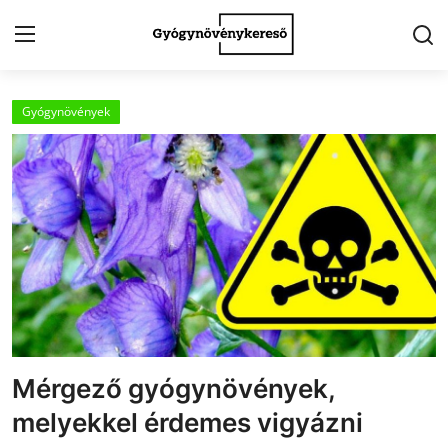
Gyógynövények
Kezdőlap
Kapcsolat
Gyógynövények
Egészség
Kert
Receptek
Mérgező gyógynövények,
Fogyókúra
melyekkel érdemes vigyázni
Galéria