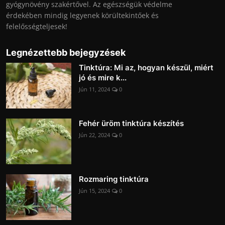
gyógynövény szakértővel. Az egészségük védelme
érdekében mindig legyenek körültekintőek és
felelősségteljesek!
Legnézettebb bejegyzések
Tinktúra: Mi az, hogyan készül, miért
jó és mire k...
Jún 11, 2024
0
Fehér üröm tinktúra készítés
Jún 22, 2024
0
Rozmaring tinktúra
Jún 15, 2024
0