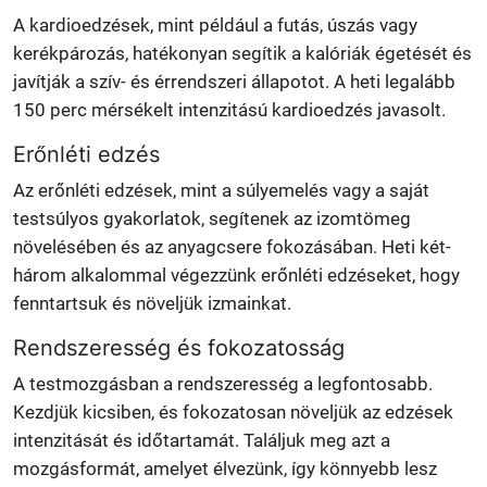
A kardioedzések, mint például a futás, úszás vagy
kerékpározás, hatékonyan segítik a kalóriák égetését és
javítják a szív- és érrendszeri állapotot. A heti legalább
150 perc mérsékelt intenzitású kardioedzés javasolt.
Erőnléti edzés
Az erőnléti edzések, mint a súlyemelés vagy a saját
testsúlyos gyakorlatok, segítenek az izomtömeg
növelésében és az anyagcsere fokozásában. Heti két-
három alkalommal végezzünk erőnléti edzéseket, hogy
fenntartsuk és növeljük izmainkat.
Rendszeresség és fokozatosság
A testmozgásban a rendszeresség a legfontosabb.
Kezdjük kicsiben, és fokozatosan növeljük az edzések
intenzitását és időtartamát. Találjuk meg azt a
mozgásformát, amelyet élvezünk, így könnyebb lesz