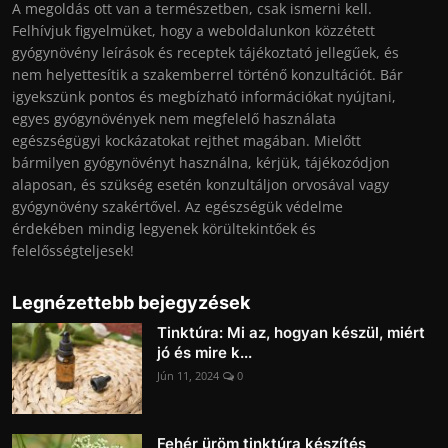
A megoldás ott van a természetben, csak ismerni kell.
Felhívjuk figyelmüket, hogy a weboldalunkon közzétett
gyógynövény leírások és receptek tájékoztató jellegűek, és
nem helyettesítik a szakemberrel történő konzultációt. Bár
igyekszünk pontos és megbízható információkat nyújtani,
egyes gyógynövények nem megfelelő használata
egészségügyi kockázatokat rejthet magában. Mielőtt
bármilyen gyógynövényt használna, kérjük, tájékozódjon
alaposan, és szükség esetén konzultáljon orvosával vagy
gyógynövény szakértővel. Az egészségük védelme
érdekében mindig legyenek körültekintőek és
felelősségteljesek!
Legnézettebb bejegyzések
Tinktúra: Mi az, hogyan készül, miért
jó és mire k...
Jún 11, 2024
0
Fehér üröm tinktúra készítés