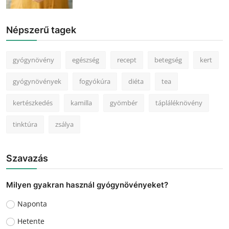
Népszerű tagek
gyógynövény
egészség
recept
betegség
kert
gyógynövények
fogyókúra
diéta
tea
kertészkedés
kamilla
gyömbér
tápláléknövény
tinktúra
zsálya
Szavazás
Milyen gyakran használ gyógynövényeket?
Naponta
Hetente