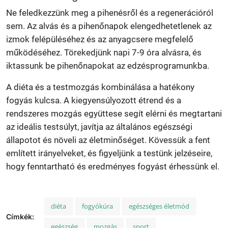
Ne feledkezzünk meg a pihenésről és a regenerációról
sem. Az alvás és a pihenőnapok elengedhetetlenek az
izmok felépüléséhez és az anyagcsere megfelelő
működéséhez. Törekedjünk napi 7-9 óra alvásra, és
iktassunk be pihenőnapokat az edzésprogramunkba.
A diéta és a testmozgás kombinálása a hatékony
fogyás kulcsa. A kiegyensúlyozott étrend és a
rendszeres mozgás együttese segít elérni és megtartani
az ideális testsúlyt, javítja az általános egészségi
állapotot és növeli az életminőséget. Kövessük a fent
említett irányelveket, és figyeljünk a testünk jelzéseire,
hogy fenntartható és eredményes fogyást érhessünk el.
diéta
fogyókúra
egészséges életmód
Címkék:
egészség
mozgás
sport