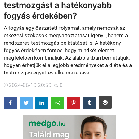
testmozgást a hatékonyabb
Betegségek
fogyás érdekében?
Gyógynövénybolt kereső
A fogyás egy összetett folyamat, amely nemcsak az
étkezési szokások megváltoztatását igényli, hanem a
rendszeres testmozgás beiktatását is. A hatékony
fogyás érdekében fontos, hogy mindkét elemet
megfelelően kombináljuk. Az alábbiakban bemutatjuk,
hogyan érhetjük el a legjobb eredményeket a diéta és a
testmozgás együttes alkalmazásával.
2024-06-19 20:59
0