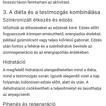
hosszú távon fenntartani az aktivitást.
3. A diéta és a testmozgás kombinálása
Szinkronizált étkezés és edzés
Időzítsük az étkezéseket az edzések köré. Edzés előtt
fogyasszunk könnyen emészthető, energiadús ételeket,
például gyümölcsöt vagy teljes kiőrlésű gabonát. Edzés
után fontos a fehérje és a szénhidrátok bevitele az
izomregeneráció és az energiapótlás érdekében.
Hidratáció
A megfelelő hidratáció elengedhetetlen mind a diéta,
mind a testmozgás során. Igyunk elegendő vizet a nap
folyamán, különösen edzés előtt, alatt és után. A
dehidratáció csökkentheti a teljesítményt és lassíthatja
az anyagcserét.
Pihenés és regeneráció