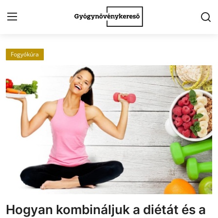
Fogyókúra
Kezdőlap
Kapcsolat
Gyógynövények
Egészség
Kert
Receptek
Fogyókúra
Hogyan kombináljuk a diétát és a
Galéria