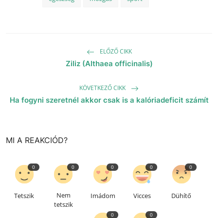
ELŐZŐ CIKK
Ziliz (Althaea officinalis)
KÖVETKEZŐ CIKK
Ha fogyni szeretnél akkor csak is a kalóriadeficit számít
MI A REAKCIÓD?
0
0
0
0
0
Nem
Tetszik
Imádom
Vicces
Dühítő
tetszik
0
0