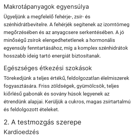
Makrotápanyagok egyensúlya
Ügyeljünk a megfelelő fehérje-, zsír- és
szénhidrátbevitelre. A fehérjék segítenek az izomtömeg
megőrzésében és az anyagcsere serkentésében. A jó
minőségű zsírok elengedhetetlenek a hormonális
egyensúly fenntartásához, míg a komplex szénhidrátok
hosszabb ideig tartó energiát biztosítanak.
Egészséges étkezési szokások
Törekedjünk a teljes értékű, feldolgozatlan élelmiszerek
fogyasztására. Friss zöldségek, gyümölcsök, teljes
kiőrlésű gabonák és sovány húsok legyenek az
étrendünk alapjai. Kerüljük a cukros, magas zsírtartalmú
és feldolgozott ételeket.
2. A testmozgás szerepe
Kardioedzés