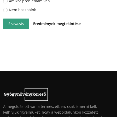
Amikor problémám van
Nem használok
Szavazás
Eredmények megtekintése
A megoldás ott van a természetben, csak ismerni kell.
Felhívjuk figyelmüket, hogy a weboldalunkon közzétett