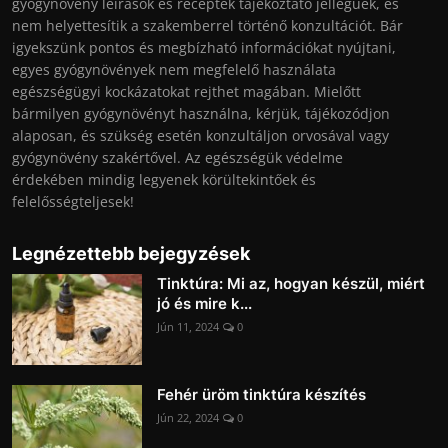
gyógynövény leírások és receptek tájékoztató jellegűek, és
nem helyettesítik a szakemberrel történő konzultációt. Bár
igyekszünk pontos és megbízható információkat nyújtani,
egyes gyógynövények nem megfelelő használata
egészségügyi kockázatokat rejthet magában. Mielőtt
bármilyen gyógynövényt használna, kérjük, tájékozódjon
alaposan, és szükség esetén konzultáljon orvosával vagy
gyógynövény szakértővel. Az egészségük védelme
érdekében mindig legyenek körültekintőek és
felelősségteljesek!
Legnézettebb bejegyzések
Tinktúra: Mi az, hogyan készül, miért
jó és mire k...
Jún 11, 2024
0
Fehér üröm tinktúra készítés
Jún 22, 2024
0