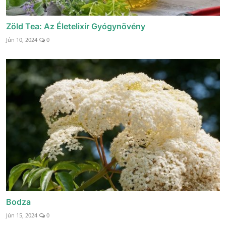
Zöld Tea: Az Életelixír Gyógynövény
Jún 10, 2024
0
Bodza
Jún 15, 2024
0