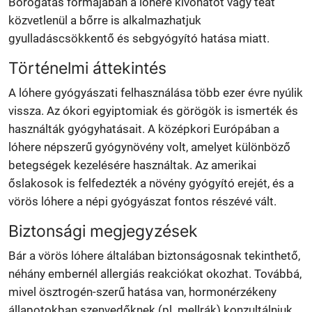
Borogatás formájában a lóhere kivonatot vagy teát
közvetlenül a bőrre is alkalmazhatjuk
gyulladáscsökkentő és sebgyógyító hatása miatt.
Történelmi áttekintés
A lóhere gyógyászati felhasználása több ezer évre nyúlik
vissza. Az ókori egyiptomiak és görögök is ismerték és
használták gyógyhatásait. A középkori Európában a
lóhere népszerű gyógynövény volt, amelyet különböző
betegségek kezelésére használtak. Az amerikai
őslakosok is felfedezték a növény gyógyító erejét, és a
vörös lóhere a népi gyógyászat fontos részévé vált.
Biztonsági megjegyzések
Bár a vörös lóhere általában biztonságosnak tekinthető,
néhány embernél allergiás reakciókat okozhat. Továbbá,
mivel ösztrogén-szerű hatása van, hormonérzékeny
állapotokban szenvedőknek (pl. mellrák) konzultálniuk