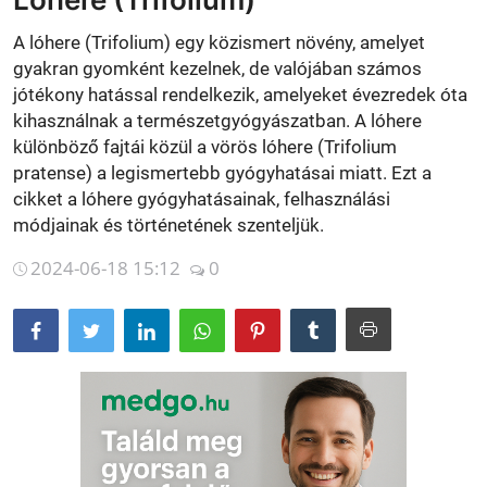
Betegségek
A lóhere (Trifolium) egy közismert növény, amelyet
gyakran gyomként kezelnek, de valójában számos
Gyógynövénybolt kereső
jótékony hatással rendelkezik, amelyeket évezredek óta
kihasználnak a természetgyógyászatban. A lóhere
különböző fajtái közül a vörös lóhere (Trifolium
pratense) a legismertebb gyógyhatásai miatt. Ezt a
cikket a lóhere gyógyhatásainak, felhasználási
módjainak és történetének szenteljük.
2024-06-18 15:12
0