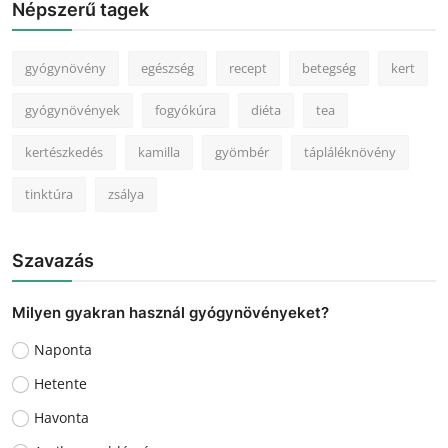
Népszerű tagek
gyógynövény
egészség
recept
betegség
kert
gyógynövények
fogyókúra
diéta
tea
kertészkedés
kamilla
gyömbér
tápláléknövény
tinktúra
zsálya
Szavazás
Milyen gyakran használ gyógynövényeket?
Naponta
Hetente
Havonta