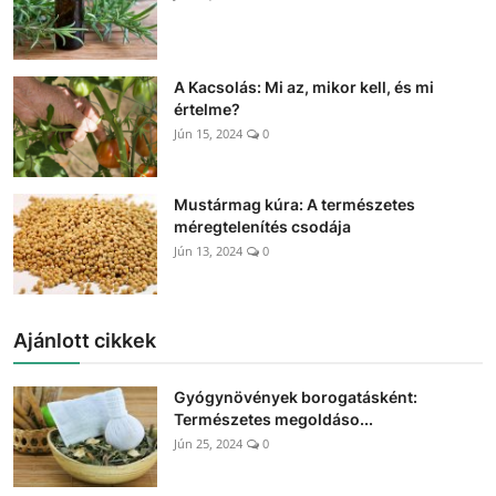
A Kacsolás: Mi az, mikor kell, és mi
értelme?
Jún 15, 2024
0
Mustármag kúra: A természetes
méregtelenítés csodája
Jún 13, 2024
0
Ajánlott cikkek
Gyógynövények borogatásként:
Természetes megoldáso...
Jún 25, 2024
0