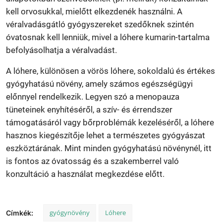
kell orvosukkal, mielőtt elkezdenék használni. A
véralvadásgátló gyógyszereket szedőknek szintén
óvatosnak kell lenniük, mivel a lóhere kumarin-tartalma
befolyásolhatja a véralvadást.
A lóhere, különösen a vörös lóhere, sokoldalú és értékes
gyógyhatású növény, amely számos egészségügyi
előnnyel rendelkezik. Legyen szó a menopauza
tüneteinek enyhítéséről, a szív- és érrendszer
támogatásáról vagy bőrproblémák kezeléséről, a lóhere
hasznos kiegészítője lehet a természetes gyógyászat
eszköztárának. Mint minden gyógyhatású növénynél, itt
is fontos az óvatosság és a szakemberrel való
konzultáció a használat megkezdése előtt.
gyógynövény
Lóhere
Címkék: