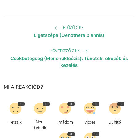
ELŐZŐ CIKK
Ligetszépe (Oenothera biennis)
KÖVETKEZŐ CIKK
Csókbetegség (Mononukleózis): Tünetek, okozók és
kezelés
MI A REAKCIÓD?
0
0
0
0
0
Nem
Tetszik
Imádom
Vicces
Dühítő
tetszik
0
0