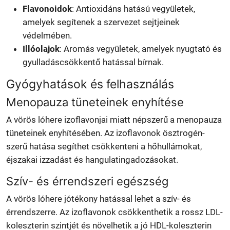
Flavonoidok
: Antioxidáns hatású vegyületek,
amelyek segítenek a szervezet sejtjeinek
védelmében.
Illóolajok
: Aromás vegyületek, amelyek nyugtató és
gyulladáscsökkentő hatással bírnak.
Gyógyhatások és felhasználás
Menopauza tüneteinek enyhítése
A vörös lóhere izoflavonjai miatt népszerű a menopauza
tüneteinek enyhítésében. Az izoflavonok ösztrogén-
szerű hatása segíthet csökkenteni a hőhullámokat,
éjszakai izzadást és hangulatingadozásokat.
Szív- és érrendszeri egészség
A vörös lóhere jótékony hatással lehet a szív- és
érrendszerre. Az izoflavonok csökkenthetik a rossz LDL-
koleszterin szintjét és növelhetik a jó HDL-koleszterin