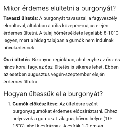
Mikor érdemes elültetni a burgonyát?
Tavaszi ültetés
: A burgonyát tavasszal, a fagyveszély
elmúltával, általában április közepén-május elején
érdemes ültetni. A talaj hőmérséklete legalább 8-10°C
legyen, mert a hideg talajban a gumók nem indulnak
növekedésnek.
Őszi ültetés
: Bizonyos régiókban, ahol enyhe az ősz és
nincs korai fagy, az őszi ültetés is sikeres lehet. Ebben
az esetben augusztus végén-szeptember elején
érdemes ültetni.
Hogyan ültessük el a burgonyát?
Gumók előkészítése
: Az ültetésre szánt
burgonyagumókat érdemes előcsíráztatni. Ehhez
helyezzük a gumókat világos, hűvös helyre (10-
15°C), ahol kicsíráznak. A csírák 1-2 cm-es