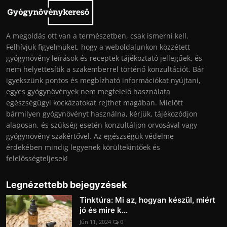
A megoldás ott van a természetben, csak ismerni kell.
Felhívjuk figyelmüket, hogy a weboldalunkon közzétett
gyógynövény leírások és receptek tájékoztató jellegűek, és
nem helyettesítik a szakemberrel történő konzultációt. Bár
igyekszünk pontos és megbízható információkat nyújtani,
egyes gyógynövények nem megfelelő használata
egészségügyi kockázatokat rejthet magában. Mielőtt
bármilyen gyógynövényt használna, kérjük, tájékozódjon
alaposan, és szükség esetén konzultáljon orvosával vagy
gyógynövény szakértővel. Az egészségük védelme
érdekében mindig legyenek körültekintőek és
felelősségteljesek!
Legnézettebb bejegyzések
Tinktúra: Mi az, hogyan készül, miért
jó és mire k...
Jún 11, 2024
0