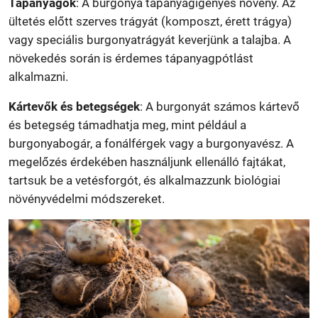
Tápanyagok
: A burgonya tápanyagigényes növény. Az
ültetés előtt szerves trágyát (komposzt, érett trágya)
vagy speciális burgonyatrágyát keverjünk a talajba. A
növekedés során is érdemes tápanyagpótlást
alkalmazni.
Kártevők és betegségek
: A burgonyát számos kártevő
és betegség támadhatja meg, mint például a
burgonyabogár, a fonálférgek vagy a burgonyavész. A
megelőzés érdekében használjunk ellenálló fajtákat,
tartsuk be a vetésforgót, és alkalmazzunk biológiai
növényvédelmi módszereket.