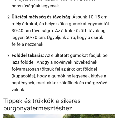
hosszúságúak legyenek.
Ültetési mélység és távolság
: Ássunk 10-15 cm
mély árkokat, és helyezzük a gumókat egymástól
30-40 cm távolságra. Az árkok közötti távolság
legyen 60-70 cm. Ügyeljünk arra, hogy a csírák
felfelé nézzenek.
Földdel takarás
: Az elültetett gumókat fedjük be
laza földdel. Ahogy a növények növekednek,
folyamatosan töltsük fel az árkokat földdel
(kupacolás), hogy a gumók ne legyenek kitéve a
napfénynek, mert akkor zöldülnek és mérgezővé
válnak.
Tippek és trükkök a sikeres
burgonyatermesztéshez