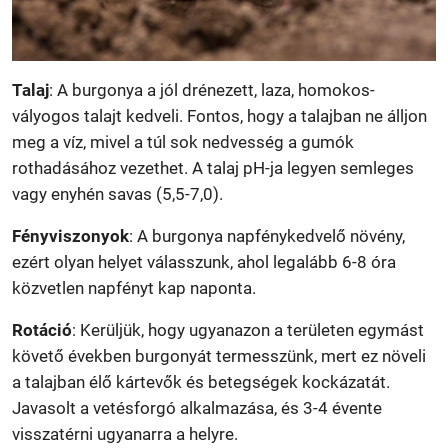
Talaj
: A burgonya a jól drénezett, laza, homokos-
vályogos talajt kedveli. Fontos, hogy a talajban ne álljon
meg a víz, mivel a túl sok nedvesség a gumók
rothadásához vezethet. A talaj pH-ja legyen semleges
vagy enyhén savas (5,5-7,0).
Fényviszonyok
: A burgonya napfénykedvelő növény,
ezért olyan helyet válasszunk, ahol legalább 6-8 óra
közvetlen napfényt kap naponta.
Rotáció
: Kerüljük, hogy ugyanazon a területen egymást
követő években burgonyát termesszünk, mert ez növeli
a talajban élő kártevők és betegségek kockázatát.
Javasolt a vetésforgó alkalmazása, és 3-4 évente
visszatérni ugyanarra a helyre.