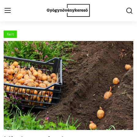
Kert
Kezdőlap
Kapcsolat
Gyógynövények
Egészség
Kert
Receptek
Fogyókúra
Galéria