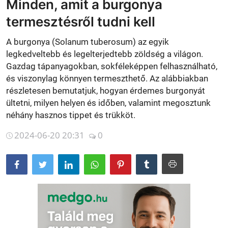
Minden, amit a burgonya
Betegségek
termesztésről tudni kell
Gyógynövénybolt kereső
A burgonya (Solanum tuberosum) az egyik
legkedveltebb és legelterjedtebb zöldség a világon.
Gazdag tápanyagokban, sokféleképpen felhasználható,
és viszonylag könnyen termeszthető. Az alábbiakban
részletesen bemutatjuk, hogyan érdemes burgonyát
ültetni, milyen helyen és időben, valamint megosztunk
néhány hasznos tippet és trükköt.
2024-06-20 20:31
0