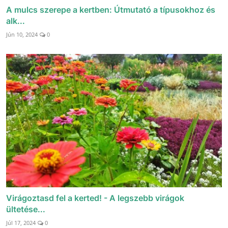
A mulcs szerepe a kertben: Útmutató a típusokhoz és
alk...
Jún 10, 2024
0
Virágoztasd fel a kerted! - A legszebb virágok
ültetése...
Júl 17, 2024
0