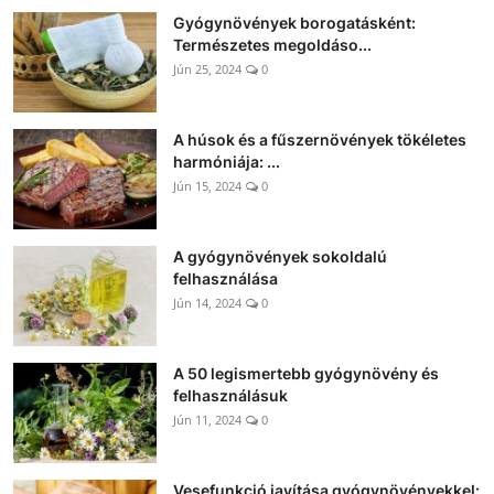
Gyógynövények borogatásként:
Természetes megoldáso...
Jún 25, 2024
0
A húsok és a fűszernövények tökéletes
harmóniája: ...
Jún 15, 2024
0
A gyógynövények sokoldalú
felhasználása
Jún 14, 2024
0
A 50 legismertebb gyógynövény és
felhasználásuk
Jún 11, 2024
0
Vesefunkció javítása gyógynövényekkel: