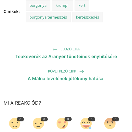
burgonya
krumpli
kert
Címkék:
burgonya termesztés
kertészkedés
ELŐZŐ CIKK
Teakeverék az Aranyér tüneteinek enyhítésére
KÖVETKEZŐ CIKK
A Málna levelének jótékony hatásai
MI A REAKCIÓD?
0
0
0
0
0