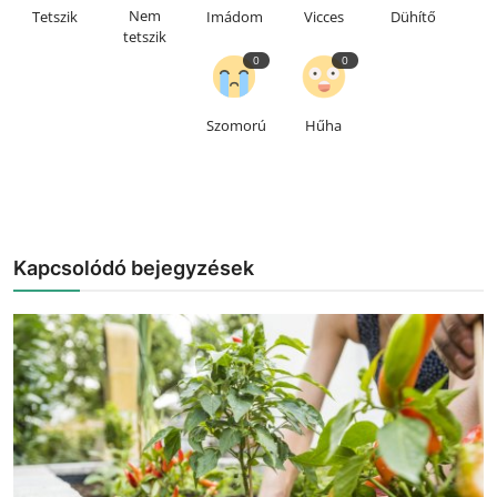
Nem
Tetszik
Imádom
Vicces
Dühítő
tetszik
0
0
Szomorú
Hűha
Kapcsolódó bejegyzések