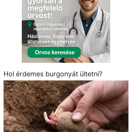
Hol érdemes burgonyát ültetni?