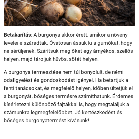
Betakarítás
: A burgonya akkor érett, amikor a növény
levelei elszáradtak. Óvatosan ássuk ki a gumókat, hogy
ne sérüljenek. Szárítsuk meg őket egy árnyékos, szellős
helyen, majd tároljuk hűvös, sötét helyen.
A burgonya termesztése nem túl bonyolult, de némi
odafigyelést és gondoskodást igényel. Ha betartjuk a
fenti tanácsokat, és megfelelő helyen, időben ültetjük el
a burgonyát, bőséges termésre számíthatunk. Érdemes
kísérletezni különböző fajtákkal is, hogy megtaláljuk a
számunkra legmegfelelőbbet. Jó kertészkedést és
bőséges burgonyatermést kívánunk!