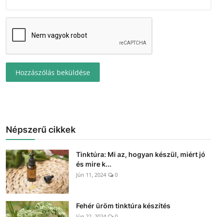
Hozzászólás beküldése
Népszerű cikkek
Tinktúra: Mi az, hogyan készül, miért jó
és mire k...
Jún 11, 2024
0
Fehér üröm tinktúra készítés
Jún 22, 2024
0