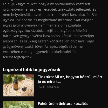
Felhívjuk figyelmüket, hogy a weboldalunkon közzétett
gyógynövény leírások és receptek tájékoztató jellegűek, és
nem helyettesítik a szakemberrel történő konzultációt. Bár
igyekszünk pontos és megbízható információkat nyújtani,
egyes gyógynövények nem megfelelő használata
egészségügyi kockázatokat rejthet magában. Mielőtt
bármilyen gyógynövényt használna, kérjük, tájékozódjon
alaposan, és szükség esetén konzultáljon orvosával vagy
gyógynövény szakértővel. Az egészségük védelme
érdekében mindig legyenek körültekintőek és
felelősségteljesek!
Legnézettebb bejegyzések
Tinktúra: Mi az, hogyan készül, miért
jó és mire k...
Jún 11, 2024
0
Fehér üröm tinktúra készítés