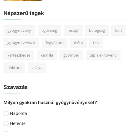
Népszerű tagek
gyógynövény
egészség
recept
betegség
kert
gyógynövények
fogyókúra
diéta
tea
kertészkedés
kamilla
gyömbér
tápláléknövény
tinktúra
zsálya
Szavazás
Milyen gyakran használ gyógynövényeket?
Naponta
Hetente