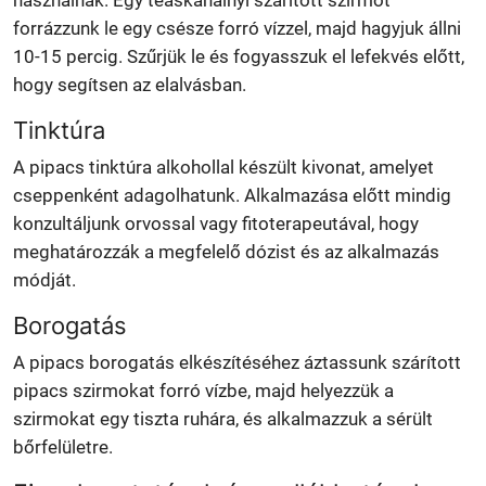
használnak. Egy teáskanálnyi szárított szirmot
forrázzunk le egy csésze forró vízzel, majd hagyjuk állni
10-15 percig. Szűrjük le és fogyasszuk el lefekvés előtt,
hogy segítsen az elalvásban.
Tinktúra
A pipacs tinktúra alkohollal készült kivonat, amelyet
cseppenként adagolhatunk. Alkalmazása előtt mindig
konzultáljunk orvossal vagy fitoterapeutával, hogy
meghatározzák a megfelelő dózist és az alkalmazás
módját.
Borogatás
A pipacs borogatás elkészítéséhez áztassunk szárított
pipacs szirmokat forró vízbe, majd helyezzük a
szirmokat egy tiszta ruhára, és alkalmazzuk a sérült
bőrfelületre.