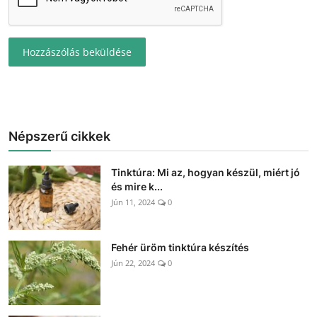
Hozzászólás beküldése
Népszerű cikkek
Tinktúra: Mi az, hogyan készül, miért jó
és mire k...
Jún 11, 2024
0
Fehér üröm tinktúra készítés
Jún 22, 2024
0