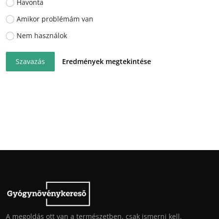
Havonta
Amikor problémám van
Nem használok
Szavazás
Eredmények megtekintése
A megoldás ott van a természetben, csak ismerni kell.