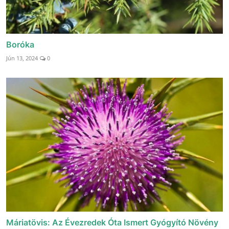
Boróka
Jún 13, 2024
0
Máriatövis: Az Évezredek Óta Ismert Gyógyító Növény