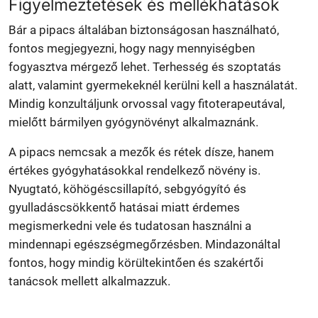
Figyelmeztetések és mellékhatások
Bár a pipacs általában biztonságosan használható,
fontos megjegyezni, hogy nagy mennyiségben
fogyasztva mérgező lehet. Terhesség és szoptatás
alatt, valamint gyermekeknél kerülni kell a használatát.
Mindig konzultáljunk orvossal vagy fitoterapeutával,
mielőtt bármilyen gyógynövényt alkalmaznánk.
A pipacs nemcsak a mezők és rétek dísze, hanem
értékes gyógyhatásokkal rendelkező növény is.
Nyugtató, köhögéscsillapító, sebgyógyító és
gyulladáscsökkentő hatásai miatt érdemes
megismerkedni vele és tudatosan használni a
mindennapi egészségmegőrzésben. Mindazonáltal
fontos, hogy mindig körültekintően és szakértői
tanácsok mellett alkalmazzuk.