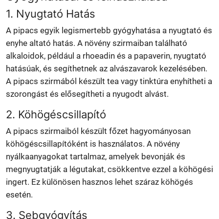
1. Nyugtató Hatás
A pipacs egyik legismertebb gyógyhatása a nyugtató és
enyhe altató hatás. A növény szirmaiban található
alkaloidok, például a rhoeadin és a papaverin, nyugtató
hatásúak, és segíthetnek az alvászavarok kezelésében.
A pipacs szirmából készült tea vagy tinktúra enyhítheti a
szorongást és elősegítheti a nyugodt alvást.
2. Köhögéscsillapító
A pipacs szirmaiból készült főzet hagyományosan
köhögéscsillapítóként is használatos. A növény
nyálkaanyagokat tartalmaz, amelyek bevonják és
megnyugtatják a légutakat, csökkentve ezzel a köhögési
ingert. Ez különösen hasznos lehet száraz köhögés
esetén.
3. Sebgyógyítás