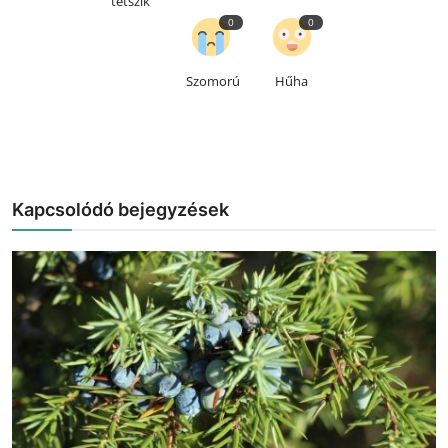
tetszik
0
0
Szomorú
Hűha
Kapcsolódó bejegyzések