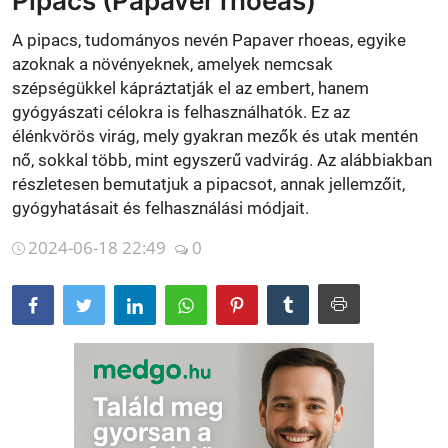
Pipacs (Papaver rhoeas)
Betegségek
A pipacs, tudományos nevén Papaver rhoeas, egyike
azoknak a növényeknek, amelyek nemcsak
Gyógynövénybolt kereső
szépségükkel kápráztatják el az embert, hanem
gyógyászati célokra is felhasználhatók. Ez az
élénkvörös virág, mely gyakran mezők és utak mentén
nő, sokkal több, mint egyszerű vadvirág. Az alábbiakban
részletesen bemutatjuk a pipacsot, annak jellemzőit,
gyógyhatásait és felhasználási módjait.
2024-06-18 22:49
0