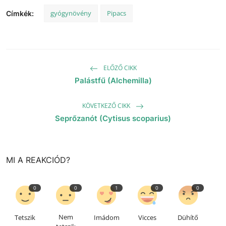
gyógynövény
Pipacs
Címkék:
ELŐZŐ CIKK
Palástfű (Alchemilla)
KÖVETKEZŐ CIKK
Seprőzanót (Cytisus scoparius)
MI A REAKCIÓD?
0
0
1
0
0
Nem
Tetszik
Imádom
Vicces
Dühítő