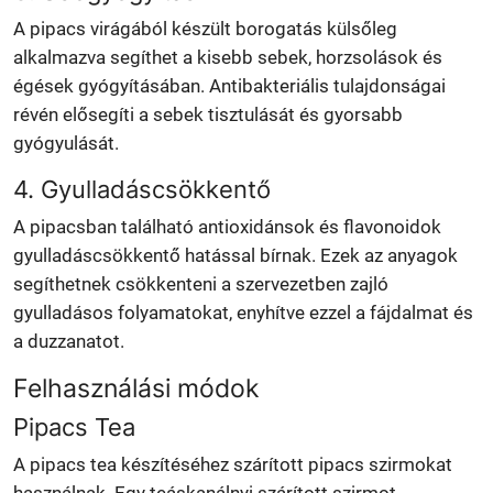
A pipacs virágából készült borogatás külsőleg
alkalmazva segíthet a kisebb sebek, horzsolások és
égések gyógyításában. Antibakteriális tulajdonságai
révén elősegíti a sebek tisztulását és gyorsabb
gyógyulását.
4. Gyulladáscsökkentő
A pipacsban található antioxidánsok és flavonoidok
gyulladáscsökkentő hatással bírnak. Ezek az anyagok
segíthetnek csökkenteni a szervezetben zajló
gyulladásos folyamatokat, enyhítve ezzel a fájdalmat és
a duzzanatot.
Felhasználási módok
Pipacs Tea
A pipacs tea készítéséhez szárított pipacs szirmokat