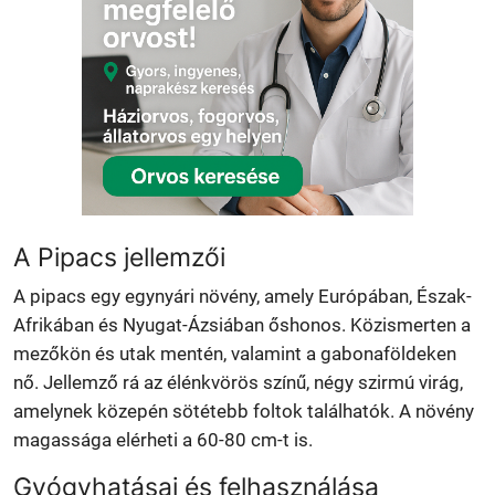
A Pipacs jellemzői
A pipacs egy egynyári növény, amely Európában, Észak-
Afrikában és Nyugat-Ázsiában őshonos. Közismerten a
mezőkön és utak mentén, valamint a gabonaföldeken
nő. Jellemző rá az élénkvörös színű, négy szirmú virág,
amelynek közepén sötétebb foltok találhatók. A növény
magassága elérheti a 60-80 cm-t is.
Gyógyhatásai és felhasználása