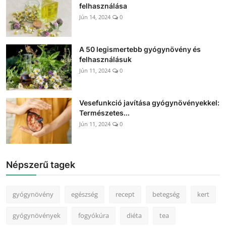
felhasználása
Jún 14, 2024
0
A 50 legismertebb gyógynövény és
felhasználásuk
Jún 11, 2024
0
Vesefunkció javítása gyógynövényekkel:
Természetes...
Jún 11, 2024
0
Népszerű tagek
gyógynövény
egészség
recept
betegség
kert
gyógynövények
fogyókúra
diéta
tea