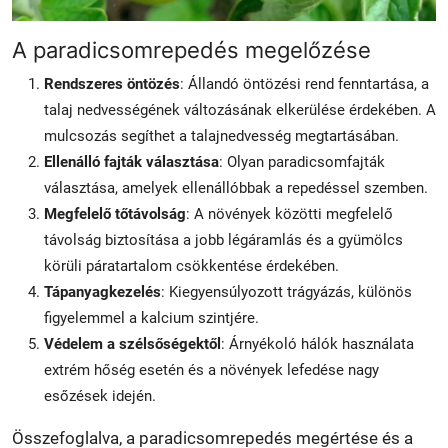
A paradicsomrepedés megelőzése
Rendszeres öntözés
: Állandó öntözési rend fenntartása, a
talaj nedvességének változásának elkerülése érdekében. A
mulcsozás segíthet a talajnedvesség megtartásában.
Ellenálló fajták választása
: Olyan paradicsomfajták
választása, amelyek ellenállóbbak a repedéssel szemben.
Megfelelő tőtávolság
: A növények közötti megfelelő
távolság biztosítása a jobb légáramlás és a gyümölcs
körüli páratartalom csökkentése érdekében.
Tápanyagkezelés
: Kiegyensúlyozott trágyázás, különös
figyelemmel a kalcium szintjére.
Védelem a szélsőségektől
: Árnyékoló hálók használata
extrém hőség esetén és a növények lefedése nagy
esőzések idején.
Összefoglalva, a paradicsomrepedés megértése és a