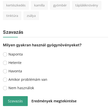
kertészkedés
kamilla
gyömbér
tápláléknövény
tinktúra
zsálya
Szavazás
Milyen gyakran használ gyógynövényeket?
Naponta
Hetente
Havonta
Amikor problémám van
Nem használok
Szavazás
Eredmények megtekintése