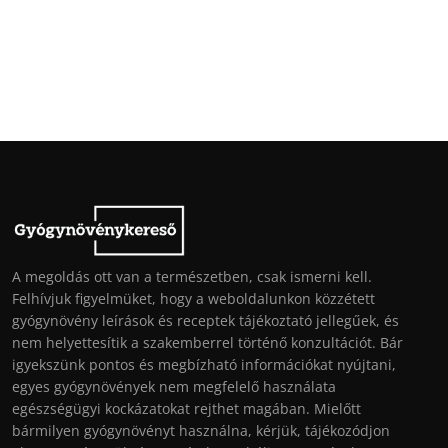
A megoldás ott van a természetben, csak ismerni kell.
Felhívjuk figyelmüket, hogy a weboldalunkon közzétett
gyógynövény leírások és receptek tájékoztató jellegűek, és
nem helyettesítik a szakemberrel történő konzultációt. Bár
igyekszünk pontos és megbízható információkat nyújtani,
egyes gyógynövények nem megfelelő használata
egészségügyi kockázatokat rejthet magában. Mielőtt
bármilyen gyógynövényt használna, kérjük, tájékozódjon