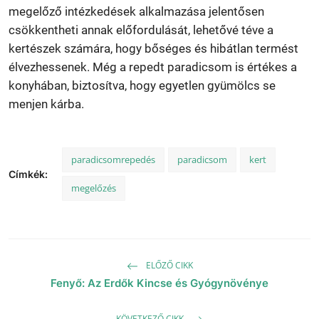
megelőző intézkedések alkalmazása jelentősen
csökkentheti annak előfordulását, lehetővé téve a
kertészek számára, hogy bőséges és hibátlan termést
élvezhessenek. Még a repedt paradicsom is értékes a
konyhában, biztosítva, hogy egyetlen gyümölcs se
menjen kárba.
paradicsomrepedés
paradicsom
kert
Címkék:
megelőzés
ELŐZŐ CIKK
Fenyő: Az Erdők Kincse és Gyógynövénye
KÖVETKEZŐ CIKK