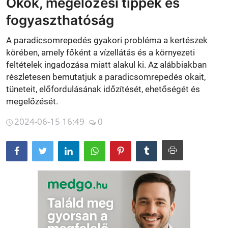
Okok, megelőzési tippek és
Betegségek
fogyaszthatóság
Gyógynövénybolt kereső
A paradicsomrepedés gyakori probléma a kertészek
körében, amely főként a vízellátás és a környezeti
feltételek ingadozása miatt alakul ki. Az alábbiakban
részletesen bemutatjuk a paradicsomrepedés okait,
tüneteit, előfordulásának időzítését, ehetőségét és
megelőzését.
2024-06-15 16:49
0