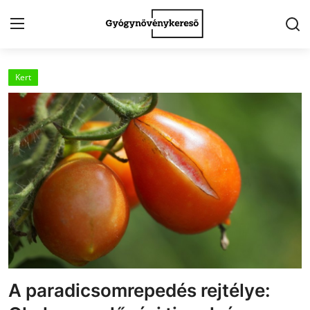
Kert
Kezdőlap
Kapcsolat
Gyógynövények
Egészség
Kert
Receptek
Fogyókúra
A paradicsomrepedés rejtélye:
Galéria