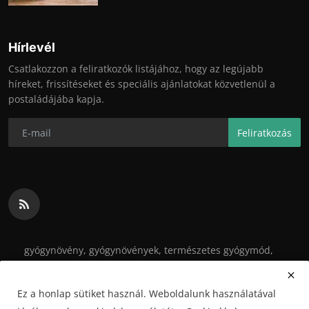
Hírlevél
Csatlakozzon a feliratkozók listájához, hogy az legújabb
híreket, frissítéseket és speciális ajánlatokat közvetlenül a
postaládájába kapja.
Feliratkozás
gyógynövény, gyógynövények, természetes gyógymód,
egészség, kert, kertészkedés, fogyókúra, betegségek,
gyógytea, tinktúra
Ez a honlap sütiket használ. Weboldalunk használatával