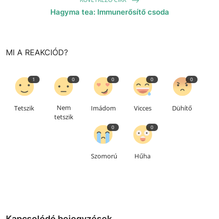
Hagyma tea: Immunerősítő csoda
MI A REAKCIÓD?
1
0
0
0
0
Nem
Tetszik
Imádom
Vicces
Dühítő
tetszik
0
0
Szomorú
Hűha
Kapcsolódó bejegyzések