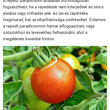
A repedt paradicsom általában biztonságosan
fogyasztható, ha a repedések nem kiterjedtek és nincs
penész vagy rothadás jele. Az íze és tápértéke
megmarad, bár az eltarthatósága csökkenhet. Érdemes
a repedt paradicsomot hamar elfogyasztani, vagy
szószokhoz és levesekhez felhasználni, ahol a
megjelenés kevésbé fontos.