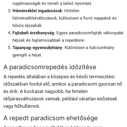
rugalmasságát és növeli a belső nyomást.
Hőmérséklet ingadozások
: Hirtelen
hőmérsékletváltozások, különösen a forró nappalok és
hűvös éjszakák.
Fajtabeli érzékenység
: Egyes paradicsomfajták vékonyabb
héjúak és hajlamosabbak a repedésre.
Tápanyag-egyensúlyhiány
: Különösen a kalciumhiány
gyengíti a héjat.
A paradicsomrepedés időzítése
A repedés általában a közepes és késői termesztési
időszakban fordul elő, amikor a paradicsom gyorsan nő
és érik. A kockázat nagyobb, ha hirtelen
időjárásváltozások vannak, például váratlan esőzések
vagy hőhullámok.
A repedt paradicsom ehetősége