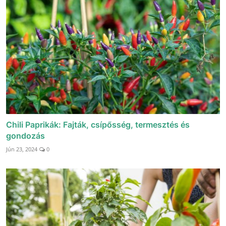
Chili Paprikák: Fajták, csípősség, termesztés és
gondozás
Jún 23, 2024
0