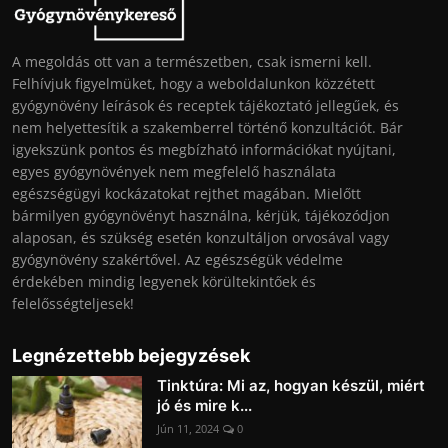
A megoldás ott van a természetben, csak ismerni kell.
Felhívjuk figyelmüket, hogy a weboldalunkon közzétett
gyógynövény leírások és receptek tájékoztató jellegűek, és
nem helyettesítik a szakemberrel történő konzultációt. Bár
igyekszünk pontos és megbízható információkat nyújtani,
egyes gyógynövények nem megfelelő használata
egészségügyi kockázatokat rejthet magában. Mielőtt
bármilyen gyógynövényt használna, kérjük, tájékozódjon
alaposan, és szükség esetén konzultáljon orvosával vagy
gyógynövény szakértővel. Az egészségük védelme
érdekében mindig legyenek körültekintőek és
felelősségteljesek!
Legnézettebb bejegyzések
Tinktúra: Mi az, hogyan készül, miért
jó és mire k...
Jún 11, 2024
0