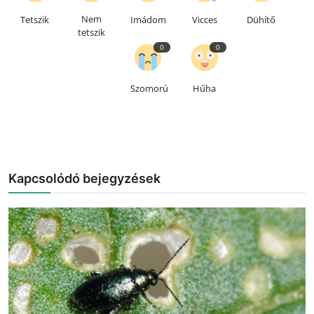
Nem
Tetszik
Imádom
Vicces
Dühítő
tetszik
0
0
Szomorú
Hűha
Kapcsolódó bejegyzések