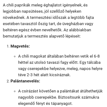
A chili paprikák meleg éghajlatot igényelnek, és
legjobban napsütéses, jól szellőző helyeken
növekednek. A termesztési időszak a legtöbb fajta
esetében tavasztól őszig tart, de üvegházban vagy
beltéren egész évben nevelhetők. Az alábbiakban
bemutatjuk a termesztés alapvető lépéseit:
Magvetés:
A chili magokat általában beltéren vetik el 6-8
héttel az utolsó tavaszi fagy előtt. Egy tálcába
vagy cserepekbe helyezve, meleg, napos helyre
téve 2-3 hét alatt kicsíráznak.
Palántanevelés:
A csírázást követően a palántákat átültethetjük
nagyobb cserepekbe. Biztosítsunk számukra
elegendő fényt és tápanyagot.