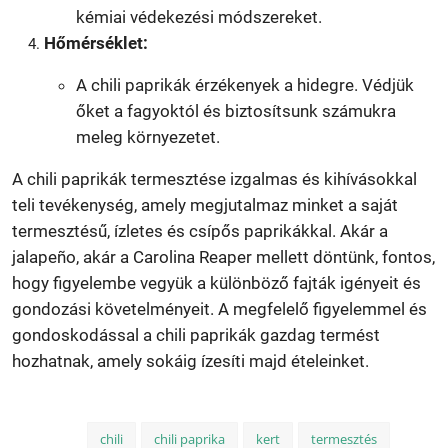
kémiai védekezési módszereket.
Hőmérséklet:
A chili paprikák érzékenyek a hidegre. Védjük
őket a fagyoktól és biztosítsunk számukra
meleg környezetet.
A chili paprikák termesztése izgalmas és kihívásokkal
teli tevékenység, amely megjutalmaz minket a saját
termesztésű, ízletes és csípős paprikákkal. Akár a
jalapeño, akár a Carolina Reaper mellett döntünk, fontos,
hogy figyelembe vegyük a különböző fajták igényeit és
gondozási követelményeit. A megfelelő figyelemmel és
gondoskodással a chili paprikák gazdag termést
hozhatnak, amely sokáig ízesíti majd ételeinket.
chili
chili paprika
kert
termesztés