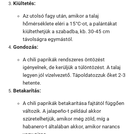
Kiültetés:
Az utolsó fagy után, amikor a talaj
hőmérséklete eléri a 15°C-ot, a palántákat
kiültethetjük a szabadba, kb. 30-45 cm
távolságra egymástól.
Gondozás:
A chili paprikák rendszeres öntözést
igényelnek, de kerüljük a túlöntözést. A talaj
legyen jól vízelvezető. Tápoldatozzuk őket 2-3
hetente.
Betakarítás:
A chili paprikák betakarítása fajtától függően
változik. A jalapeño-t például akkor
szüretelhetjük, amikor még zöld, míg a
habanero-t általában akkor, amikor narancs