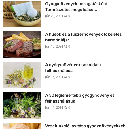
Gyógynövények borogatásként:
Természetes megoldáso...
Jún 25, 2024
0
A húsok és a fűszernövények tökéletes
harmóniája: ...
Jún 15, 2024
0
A gyógynövények sokoldalú
felhasználása
Jún 14, 2024
0
A 50 legismertebb gyógynövény és
felhasználásuk
Jún 11, 2024
0
Vesefunkció javítása gyógynövényekkel: