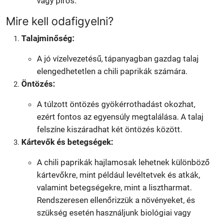
vagy piros.
Mire kell odafigyelni?
Talajminőség:
A jó vízelvezetésű, tápanyagban gazdag talaj
elengedhetetlen a chili paprikák számára.
Öntözés:
A túlzott öntözés gyökérrothadást okozhat,
ezért fontos az egyensúly megtalálása. A talaj
felszíne kiszáradhat két öntözés között.
Kártevők és betegségek:
A chili paprikák hajlamosak lehetnek különböző
kártevőkre, mint például levéltetvek és atkák,
valamint betegségekre, mint a lisztharmat.
Rendszeresen ellenőrizzük a növényeket, és
szükség esetén használjunk biológiai vagy