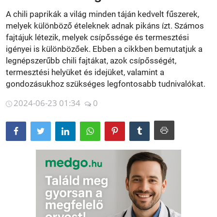
A chili paprikák a világ minden táján kedvelt fűszerek,
Betegségek
melyek különböző ételeknek adnak pikáns ízt. Számos
Gyógynövénybolt kereső
fajtájuk létezik, melyek csípőssége és termesztési
igényei is különbözőek. Ebben a cikkben bemutatjuk a
legnépszerűbb chili fajtákat, azok csípősségét,
termesztési helyüket és idejüket, valamint a
gondozásukhoz szükséges legfontosabb tudnivalókat.
2024-06-23 01:34
0