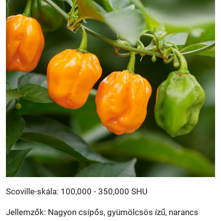
Scoville-skála: 100,000 - 350,000 SHU
Jellemzők: Nagyon csípős, gyümölcsös ízű, narancs