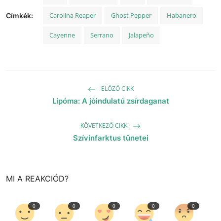
Carolina Reaper
Ghost Pepper
Habanero
Címkék:
Cayenne
Serrano
Jalapeño
ELŐZŐ CIKK
Lipóma: A jóindulatú zsírdaganat
KÖVETKEZŐ CIKK
Szívinfarktus tünetei
MI A REAKCIÓD?
0
0
0
0
0