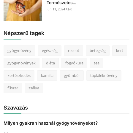
Természetes...
Jún 11, 2024
0
Népszerű tagek
gyógynövény
egészség
recept
betegség
kert
gyógynövények
diéta
fogyókúra
tea
kertészkedés
kamilla
gyömbér
tápláléknövény
fűszer
zsálya
Szavazás
Milyen gyakran használ gyógynövényeket?