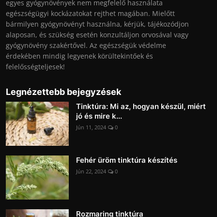
egyes gyógynövények nem megfelelő használata
egészségügyi kockázatokat rejthet magában. Mielőtt
bármilyen gyógynövényt használna, kérjük, tájékozódjon
alaposan, és szükség esetén konzultáljon orvosával vagy
gyógynövény szakértővel. Az egészségük védelme
érdekében mindig legyenek körültekintőek és
felelősségteljesek!
Legnézettebb bejegyzések
Tinktúra: Mi az, hogyan készül, miért
jó és mire k...
Jún 11, 2024
0
Fehér üröm tinktúra készítés
Jún 22, 2024
0
Rozmaring tinktúra