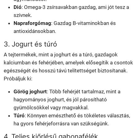
Dió
: Omega-3 zsírsavakban gazdag, ami jót tesz a
szívnek.
Napraforgómag
: Gazdag B-vitaminokban és
antioxidánsokban.
3. Jogurt és túró
A tejtermékek, mint a joghurt és a túró, gazdagok
kalciumban és fehérjében, amelyek elősegítik a csontok
egészségét és hosszú távú telítettséget biztosítanak.
Próbáljuk ki:
Görög joghurt
: Több fehérjét tartalmaz, mint a
hagyományos joghurt, és jól párosítható
gyümölcsökkel vagy magvakkal.
Túró
: Könnyen emészthető és tökéletes választás,
ha gyors fehérjeforrásra van szükségünk.
4. Teljes kiőrlésű gabonafélék