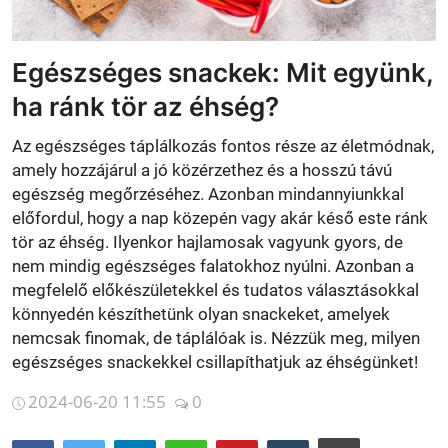
Betegségek
Egészséges snackek: Mit együnk,
Gyógynövénybolt kereső
ha ránk tör az éhség?
Az egészséges táplálkozás fontos része az életmódnak,
amely hozzájárul a jó közérzethez és a hosszú távú
egészség megőrzéséhez. Azonban mindannyiunkkal
előfordul, hogy a nap közepén vagy akár késő este ránk
tör az éhség. Ilyenkor hajlamosak vagyunk gyors, de
nem mindig egészséges falatokhoz nyúlni. Azonban a
megfelelő előkészületekkel és tudatos választásokkal
könnyedén készíthetünk olyan snackeket, amelyek
nemcsak finomak, de táplálóak is. Nézzük meg, milyen
egészséges snackekkel csillapíthatjuk az éhségünket!
2024-06-20 11:55
0