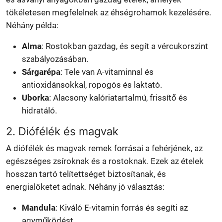
tökéletesen megfelelnek az éhségrohamok kezelésére.
Néhány példa:
Alma
: Rostokban gazdag, és segít a vércukorszint
szabályozásában.
Sárgarépa
: Tele van A-vitaminnal és
antioxidánsokkal, ropogós és laktató.
Uborka
: Alacsony kalóriatartalmú, frissítő és
hidratáló.
2. Diófélék és magvak
A diófélék és magvak remek forrásai a fehérjének, az
egészséges zsíroknak és a rostoknak. Ezek az ételek
hosszan tartó telítettséget biztosítanak, és
energialöketet adnak. Néhány jó választás:
Mandula
: Kiváló E-vitamin forrás és segíti az
agyműködést.