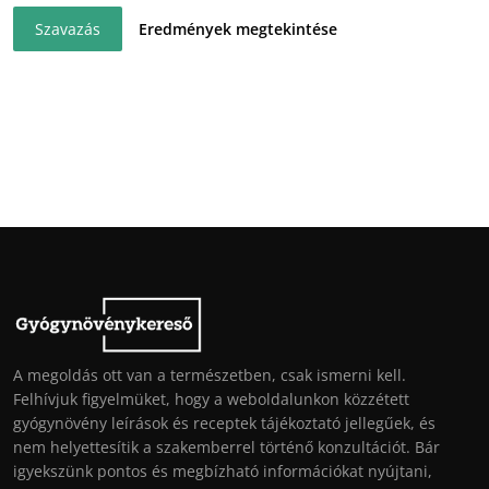
Szavazás
Eredmények megtekintése
A megoldás ott van a természetben, csak ismerni kell.
Felhívjuk figyelmüket, hogy a weboldalunkon közzétett
gyógynövény leírások és receptek tájékoztató jellegűek, és
nem helyettesítik a szakemberrel történő konzultációt. Bár
igyekszünk pontos és megbízható információkat nyújtani,