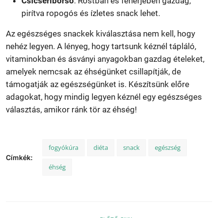
Csicseriborsó
: Rostban és fehérjében gazdag,
pirítva ropogós és ízletes snack lehet.
Az egészséges snackek kiválasztása nem kell, hogy
nehéz legyen. A lényeg, hogy tartsunk kéznél tápláló,
vitaminokban és ásványi anyagokban gazdag ételeket,
amelyek nemcsak az éhségünket csillapítják, de
támogatják az egészségünket is. Készítsünk előre
adagokat, hogy mindig legyen kéznél egy egészséges
választás, amikor ránk tör az éhség!
fogyókúra
diéta
snack
egészség
Címkék:
éhség