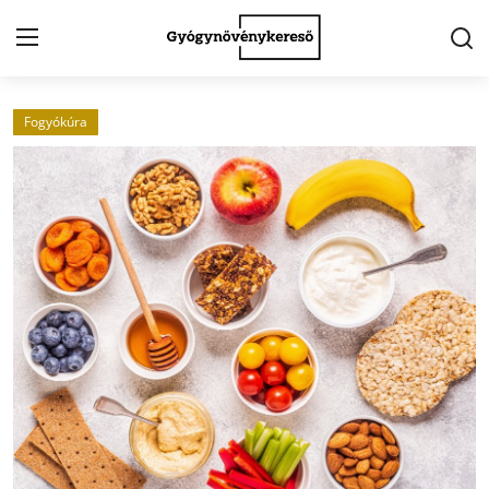
Fogyókúra
Kezdőlap
Kapcsolat
Gyógynövények
Egészség
Kert
Receptek
Fogyókúra
Galéria