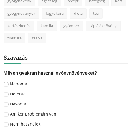
gyógynövény
egészség
recept
betegség
kert
gyógynövények
fogyókúra
diéta
tea
kertészkedés
kamilla
gyömbér
tápláléknövény
tinktúra
zsálya
Szavazás
Milyen gyakran használ gyógynövényeket?
Naponta
Hetente
Havonta
Amikor problémám van
Nem használok