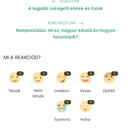
ELŐZŐ CIKK
A legjobb zsírégető ételek és italok
KÖVETKEZŐ CIKK
Komposztálás: mi az, hogyan készül és hogyan
használjuk?
MI A REAKCIÓD?
0
0
0
0
0
Nem
Tetszik
Imádom
Vicces
Dühítő
tetszik
0
0
Szomorú
Hűha