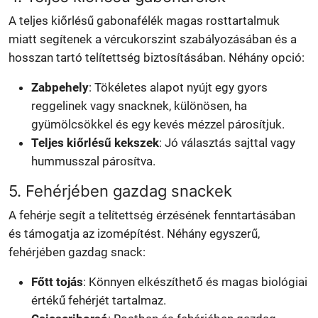
A teljes kiőrlésű gabonafélék magas rosttartalmuk
miatt segítenek a vércukorszint szabályozásában és a
hosszan tartó telítettség biztosításában. Néhány opció:
Zabpehely
: Tökéletes alapot nyújt egy gyors
reggelinek vagy snacknek, különösen, ha
gyümölcsökkel és egy kevés mézzel párosítjuk.
Teljes kiőrlésű kekszek
: Jó választás sajttal vagy
hummusszal párosítva.
5. Fehérjében gazdag snackek
A fehérje segít a telítettség érzésének fenntartásában
és támogatja az izomépítést. Néhány egyszerű,
fehérjében gazdag snack:
Főtt tojás
: Könnyen elkészíthető és magas biológiai
értékű fehérjét tartalmaz.